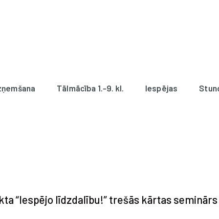
zņemšana
Tālmācība 1.-9. kl.
Iespējas
Stun
ta “Iespējo līdzdalību!” trešās kārtas seminārs