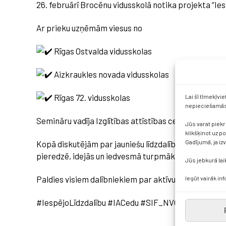
26. februārī Brocēnu vidusskolā notika projekta “Ies
Ar prieku uzņēmām viesus no
Rīgas Ostvalda vidusskolas
Aizkraukles novada vidusskolas
Rīgas 72. vidusskolas
Lai šī tīmekļvi
nepieciešamās 
Semināru vadīja Izglītības attīstības centra komand
Jūs varat piekr
klikšķinot uz p
Gadījumā, ja iz
Kopā diskutējām par jauniešu līdzdalību, vienlīdzīgām
pieredzē, idejās un iedvesmā turpmākajiem darbie
Jūs jebkurā lai
Paldies visiem dalībniekiem par aktīvu iesaisti!
Iegūt vairāk in
#IespējoLīdzdalību #IACedu #SIF_NVOFonds #jaunie