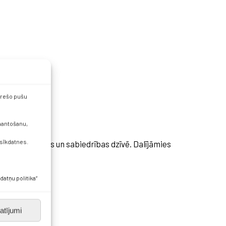
 trešo pušu
zmantošanu,
 sīkdatnes.
 iesaisti skolas un sabiedrības dzīvē. Dalījāmies
datņu politika”
atījumi