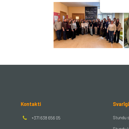
Kontakti
Svarīg
Stundu 
+371 638 656 05
Stundu l