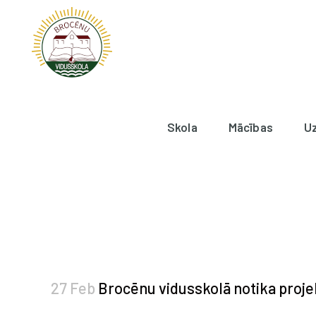
Skola
Mācības
U
27 Feb
Brocēnu vidusskolā notika projek