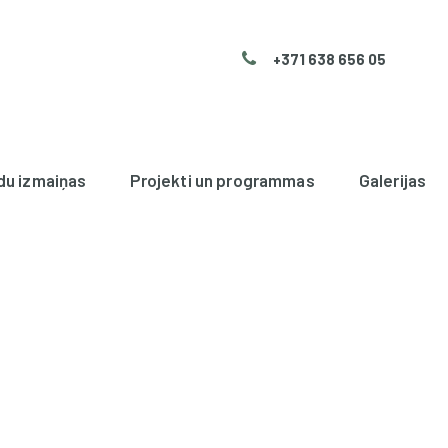
+371 638 656 05
du izmaiņas
Projekti un programmas
Galerijas