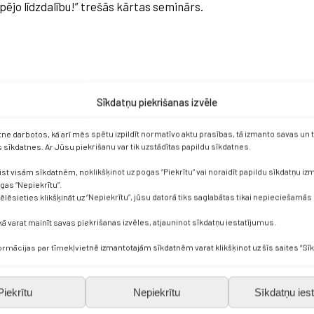
pējo līdzdalību!” trešās kārtas seminārs.
Sīkdatņu piekrišanas izvēle
etne darbotos, kā arī mēs spētu izpildīt normatīvo aktu prasības, tā izmanto savas un
sīkdatnes. Ar Jūsu piekrišanu var tik uzstādītas papildu sīkdatnes.
a.
ist visām sīkdatnēm, noklikšķinot uz pogas “Piekrītu” vai noraidīt papildu sīkdatņu i
ogas “Nepiekrītu”.
vēlēsieties klikšķināt uz “Nepiekrītu”, jūsu datorā tiks saglabātas tikai nepieciešamās
 iespējām un iekļaušanu, meklējot veidus, kā stiprināt jauniešu
m.
kā varat mainīt savas piekrišanas izvēles, atjauninot sīkdatņu iestatījumus.
formācijas par tīmekļvietnē izmantotajām sīkdatnēm varat klikšķinot uz šīs saites “Sīk
šulīdzdalība #iekļaušana
#izglītība
Piekrītu
Nepiekrītu
Sīkdatņu iest