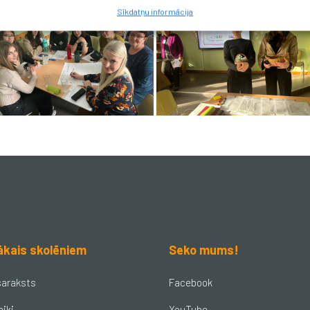
Sīkdatņu informācija
ākais skolēniem
Seko mums!
saraksts
Facebook
aiki
YouTube