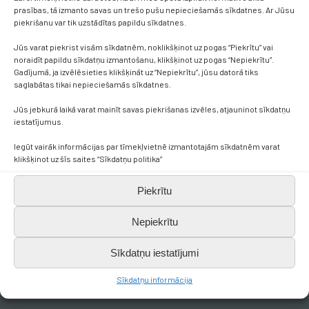
prasības, tā izmanto savas un trešo pušu nepieciešamās sīkdatnes. Ar Jūsu
piekrišanu var tik uzstādītas papildu sīkdatnes.
Jūs varat piekrist visām sīkdatnēm, noklikšķinot uz pogas “Piekrītu” vai
noraidīt papildu sīkdatņu izmantošanu, klikšķinot uz pogas “Nepiekrītu”.
Gadījumā, ja izvēlēsieties klikšķināt uz “Nepiekrītu”, jūsu datorā tiks
saglabātas tikai nepieciešamās sīkdatnes.
Jūs jebkurā laikā varat mainīt savas piekrišanas izvēles, atjauninot sīkdatņu
Kontakti
iestatījumus.
Iegūt vairāk informācijas par tīmekļvietnē izmantotajām sīkdatnēm varat
+371 638 656 05
klikšķinot uz šīs saites “Sīkdatņu politika”
Piekrītu
skola.broceni@saldus.lv
Nepiekrītu
_DEFAULT@40900017625
Sīkdatņu iestatījumi
Ezera iela 6, Brocēni, LV-3851
Sīkdatņu informācija