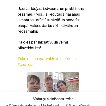
Jaunas idejas, iedvesma un praktiskas
prasmes – viss, lai iegūtās zināšanas
izmantotu arī mūsu skolā un padarītu
pašpārvaldes darbu vēl aktīvāku un
redzamāku!
Paldies par iniciatīvu un vēlmi
pilnveidoties!
#skolenupasparvalde
#liderismani
#jauniesi
Sīkdatņu piekrišanas izvēle
Lai šī tīmekļvietne darbotos, kā arī mēs spētu izpildīt normatīvo aktu