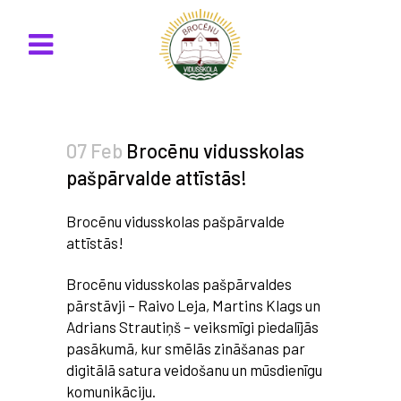
07 Feb
Brocēnu vidusskolas
pašpārvalde attīstās!
Brocēnu vidusskolas pašpārvalde
attīstās!
Brocēnu vidusskolas pašpārvaldes
pārstāvji – Raivo Leja, Martins Klags un
Adrians Strautiņš – veiksmīgi piedalījās
pasākumā, kur smēlās zināšanas par
digitālā satura veidošanu un mūsdienīgu
komunikāciju.