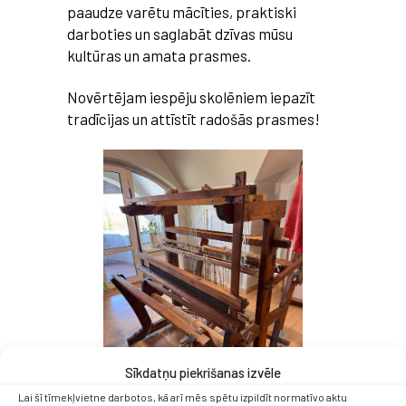
paaudze varētu mācīties, praktiski
darboties un saglabāt dzīvas mūsu
kultūras un amata prasmes.
Novērtējam iespēju skolēniem iepazīt
tradīcijas un attīstīt radošās prasmes!
Sīkdatņu piekrišanas izvēle
Lai šī tīmekļvietne darbotos, kā arī mēs spētu izpildīt normatīvo aktu