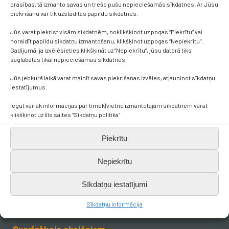
prasības, tā izmanto savas un trešo pušu nepieciešamās sīkdatnes. Ar Jūsu
piekrišanu var tik uzstādītas papildu sīkdatnes.
Jūs varat piekrist visām sīkdatnēm, noklikšķinot uz pogas “Piekrītu” vai
noraidīt papildu sīkdatņu izmantošanu, klikšķinot uz pogas “Nepiekrītu”.
Gadījumā, ja izvēlēsieties klikšķināt uz “Nepiekrītu”, jūsu datorā tiks
saglabātas tikai nepieciešamās sīkdatnes.
Jūs jebkurā laikā varat mainīt savas piekrišanas izvēles, atjauninot sīkdatņu
Kontakti
iestatījumus.
Iegūt vairāk informācijas par tīmekļvietnē izmantotajām sīkdatnēm varat
+371 638 656 05
klikšķinot uz šīs saites “Sīkdatņu politika”
Piekrītu
skola.broceni@saldus.lv
Nepiekrītu
_DEFAULT@40900017625
Sīkdatņu iestatījumi
Ezera iela 6, Brocēni, LV-3851
Sīkdatņu informācija