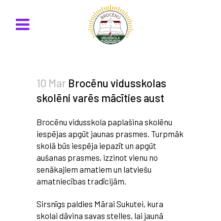
10 Mar
Brocēnu vidusskolas
skolēni varēs mācīties aust
Brocēnu vidusskola paplašina skolēnu
iespējas apgūt jaunas prasmes. Turpmāk
skolā būs iespēja iepazīt un apgūt
aušanas prasmes, izzinot vienu no
senākajiem amatiem un latviešu
amatniecības tradīcijām.
Sirsnīgs paldies Mārai Sukutei, kura
skolai dāvina savas stelles, lai jaunā