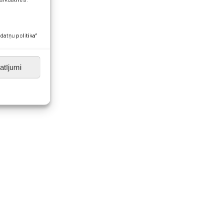
datņu politika”
atījumi