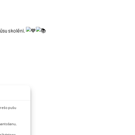
mūsu skolēni.
 trešo pušu
zmantošanu,
 sīkdatnes.