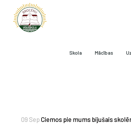
Skola
Mācības
U
09 Sep
Ciemos pie mums bijušais skolē