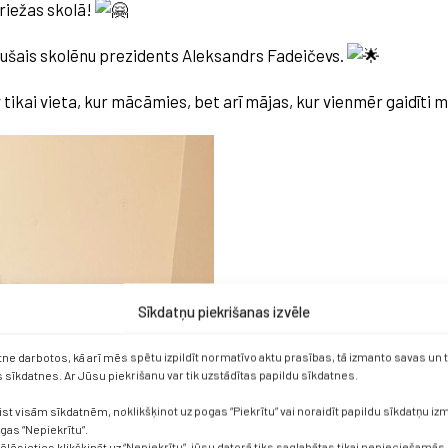
riežas skolā!
jušais skolēnu prezidents Aleksandrs Fadeičevs.
 tikai vieta, kur mācāmies, bet arī mājas, kur vienmēr gaidīti 
Sīkdatņu piekrišanas izvēle
etne darbotos, kā arī mēs spētu izpildīt normatīvo aktu prasības, tā izmanto savas un
sīkdatnes. Ar Jūsu piekrišanu var tik uzstādītas papildu sīkdatnes.
ist visām sīkdatnēm, noklikšķinot uz pogas “Piekrītu” vai noraidīt papildu sīkdatņu i
ogas “Nepiekrītu”.
vēlēsieties klikšķināt uz “Nepiekrītu”, jūsu datorā tiks saglabātas tikai nepieciešamās