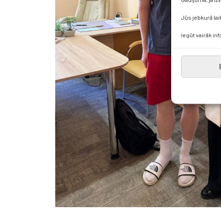
Jūs jebkurā lai
Iegūt vairāk in