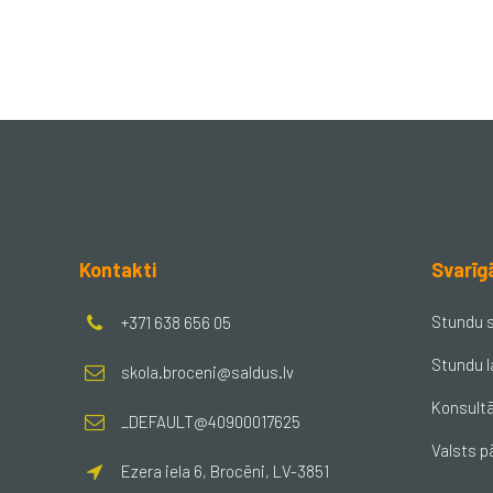
Kontakti
Svarīg
Stundu 
+371 638 656 05
Stundu l
skola.broceni@saldus.lv
Konsultā
_DEFAULT@40900017625
Valsts p
Ezera iela 6, Brocēni, LV-3851