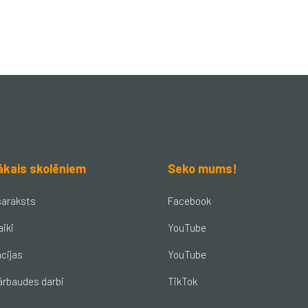
ākais skolēniem
Seko mums!
saraksts
Facebook
aiki
YouTube
cijas
YouTube
ārbaudes darbi
TikTok