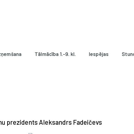
zņemšana
Tālmācība 1.-9. kl.
Iespējas
Stun
nu prezidents Aleksandrs Fadeičevs