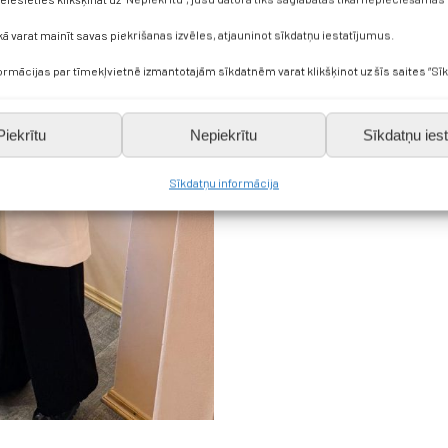
kā varat mainīt savas piekrišanas izvēles, atjauninot sīkdatņu iestatījumus.
formācijas par tīmekļvietnē izmantotajām sīkdatnēm varat klikšķinot uz šīs saites “Sīk
Piekrītu
Nepiekrītu
Sīkdatņu iest
Sīkdatņu informācija