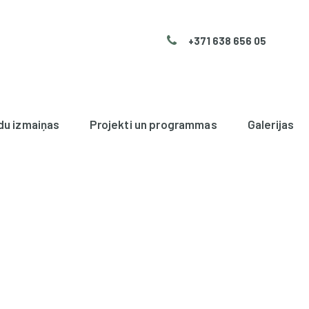
+371 638 656 05
du izmaiņas
Projekti un programmas
Galerijas