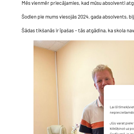
Mēs vienmēr priecājamies, kad mūsu absolventi atg
Šodien pie mums viesojās 2024. gada absolvents, bi
Šādas tikšanās ir īpašas – tās atgādina, ka skola nav
Lai šī tīmekļvi
nepieciešamās 
Jūs varat piekr
klikšķinot uz p
Gadījumā, ja iz