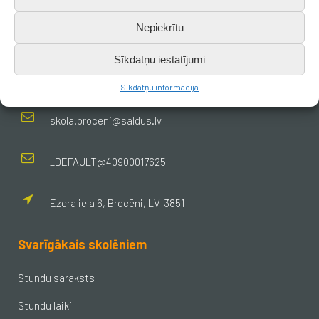
Nepiekrītu
Kontakti
Sīkdatņu iestatījumi
+371 638 656 05
Sīkdatņu informācija
skola.broceni@saldus.lv
_DEFAULT@40900017625
Ezera iela 6, Brocēni, LV-3851
Svarīgākais skolēniem
Stundu saraksts
Stundu laiki