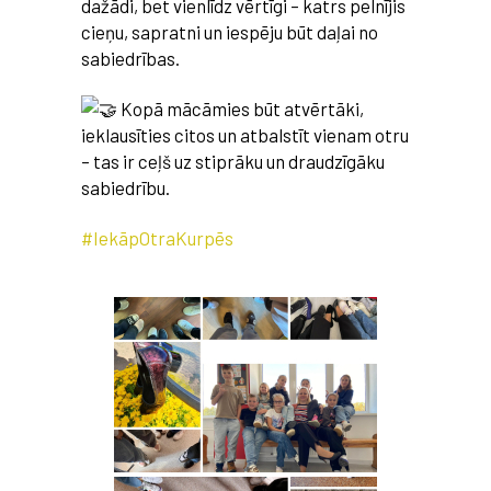
dažādi, bet vienlīdz vērtīgi – katrs pelnījis
cieņu, sapratni un iespēju būt daļai no
sabiedrības.
K
opā mācāmies būt atvērtāki,
ieklausīties citos un atbalstīt vienam otru
– tas ir ceļš uz stiprāku un draudzīgāku
sabiedrību.
#IekāpOtraKurpēs