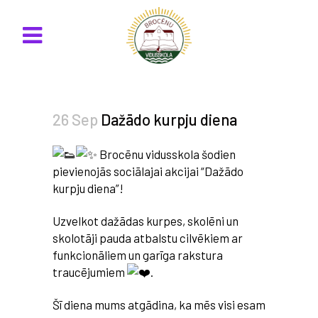
26 Sep
Dažādo kurpju diena
Brocēnu vidusskola šodien
pievienojās sociālajai akcijai “Dažādo
kurpju diena”!
Uzvelkot dažādas kurpes, skolēni un
skolotāji pauda atbalstu cilvēkiem ar
funkcionāliem un garīga rakstura
traucējumiem
.
Šī diena mums atgādina, ka mēs visi esam