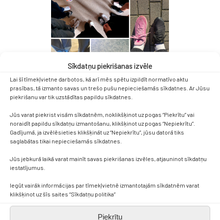
Sīkdatņu piekrišanas izvēle
Lai šī tīmekļvietne darbotos, kā arī mēs spētu izpildīt normatīvo aktu
prasības, tā izmanto savas un trešo pušu nepieciešamās sīkdatnes. Ar Jūsu
piekrišanu var tik uzstādītas papildu sīkdatnes.
Jūs varat piekrist visām sīkdatnēm, noklikšķinot uz pogas “Piekrītu” vai
noraidīt papildu sīkdatņu izmantošanu, klikšķinot uz pogas “Nepiekrītu”.
Gadījumā, ja izvēlēsieties klikšķināt uz “Nepiekrītu”, jūsu datorā tiks
saglabātas tikai nepieciešamās sīkdatnes.
Jūs jebkurā laikā varat mainīt savas piekrišanas izvēles, atjauninot sīkdatņu
iestatījumus.
Iegūt vairāk informācijas par tīmekļvietnē izmantotajām sīkdatnēm varat
klikšķinot uz šīs saites “Sīkdatņu politika”
Piekrītu