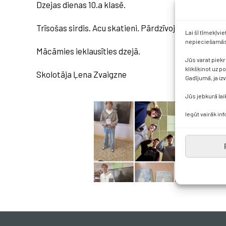
Dzejas dienas 10.a klasē.
Trīsošas sirdis. Acu skatieni. Pārdzīvojums. Liriskai
Lai šī tīmekļvi
nepieciešamās 
Mācāmies ieklausīties dzejā.
Jūs varat piekr
klikšķinot uz p
Skolotāja
Ļena Zvaigzne
Gadījumā, ja iz
Jūs jebkurā lai
Iegūt vairāk in