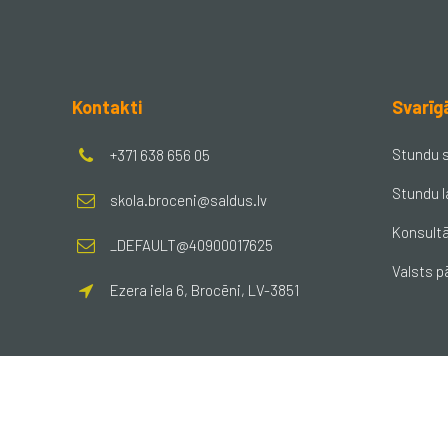
Kontakti
Svarīg
Stundu 
+371 638 656 05
Stundu l
skola.broceni@saldus.lv
Konsultā
_DEFAULT@40900017625
Valsts p
Ezera iela 6, Brocēni, LV-3851