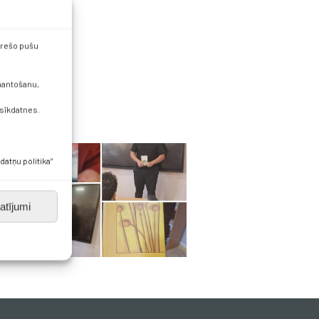
 trešo pušu
zmantošanu,
 sīkdatnes.
datņu politika”
atījumi