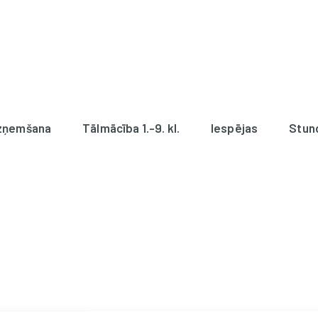
zņemšana
Tālmācība 1.-9. kl.
Iespējas
Stun