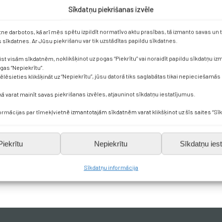
Sīkdatņu piekrišanas izvēle
s Es. Guntars Račs. Māra Zālīte.
etne darbotos, kā arī mēs spētu izpildīt normatīvo aktu prasības, tā izmanto savas un
sīkdatnes. Ar Jūsu piekrišanu var tik uzstādītas papildu sīkdatnes.
ist visām sīkdatnēm, noklikšķinot uz pogas “Piekrītu” vai noraidīt papildu sīkdatņu i
ogas “Nepiekrītu”.
vēlēsieties klikšķināt uz “Nepiekrītu”, jūsu datorā tiks saglabātas tikai nepieciešamās
kā varat mainīt savas piekrišanas izvēles, atjauninot sīkdatņu iestatījumus.
formācijas par tīmekļvietnē izmantotajām sīkdatnēm varat klikšķinot uz šīs saites “Sīk
Piekrītu
Nepiekrītu
Sīkdatņu iest
Sīkdatņu informācija