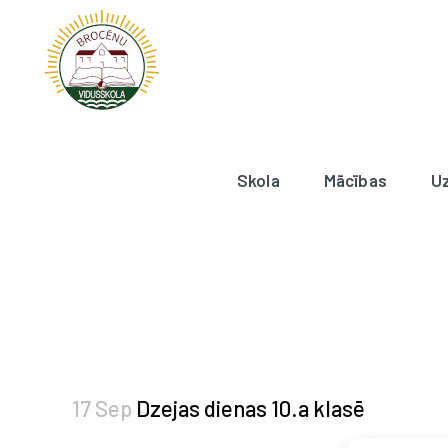
Skola
Mācības
U
17 Sep
Dzejas dienas 10.a klasē