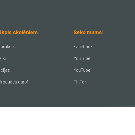
ākais skolēniem
Seko mums!
saraksts
Facebook
aiki
YouTube
cijas
YouTube
ārbaudes darbi
TikTok
© Brocēnu vidusskola