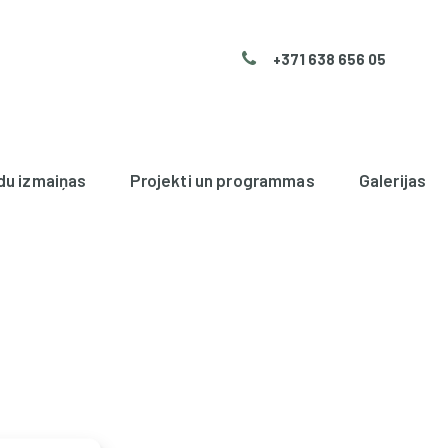
+371 638 656 05
du izmaiņas
Projekti un programmas
Galerijas