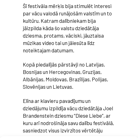
Šī festivāla mērķis bija stimulēt interesi
par vācu valodā runājošām valstīm un to
kultūru. Katram dalībniekam bija
jāizpilda kāda šo valstu dziedātāja
dziesma, protams, vāciski, jāuztaisa
mūzikas video tai un jāiesūta līdz
noteiktajam datumam.
​Kopā piedalījās pārstāvji no Latvijas,
Bosnijas un Hercegovinas, Gruzijas,
Albānijas, Moldovas, Brazīlijas, Polijas,
Slovēnijas un Lietuvas.
Elīna ar klavieru pavadījumu un
dziedājumu izpildīja vācu dziedātāja Joel
Brandenstein dziesmu “Diese Liebe”, ar
kuru arī nodrošināja savu dalību festivālā,
sasniedzot visus izvirzītos vērtētāju
kritērijus.