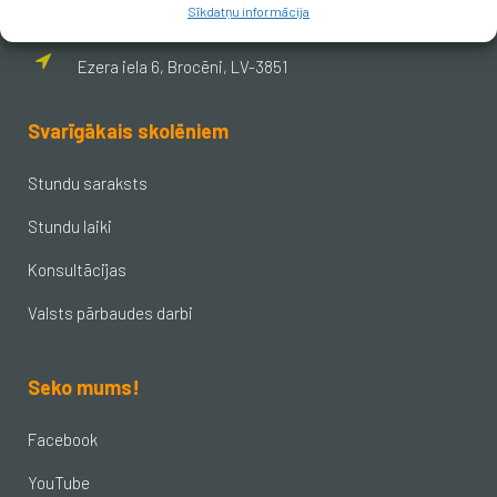
_DEFAULT@40900017625
Sīkdatņu informācija
Ezera iela 6, Brocēni, LV-3851
Svarīgākais skolēniem
Stundu saraksts
Stundu laiki
Konsultācijas
Valsts pārbaudes darbi
Seko mums!
Facebook
YouTube