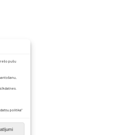
 trešo pušu
zmantošanu,
 sīkdatnes.
datņu politika”
atījumi