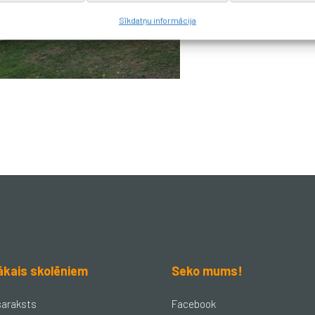
Sīkdatņu informācija
ākais skolēniem
Seko mums!
saraksts
Facebook