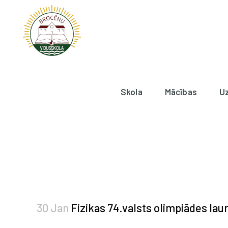
Skola
Mācības
U
30 Jan
Fizikas 74.valsts olimpiādes laur