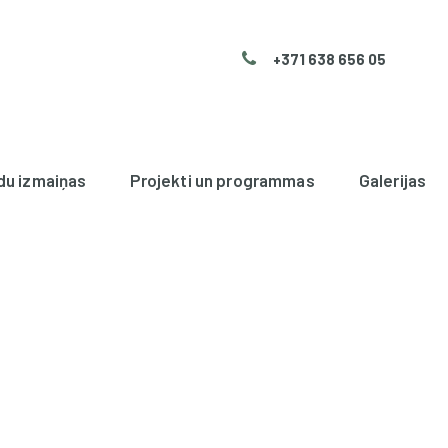
+371 638 656 05
du izmaiņas
Projekti un programmas
Galerijas