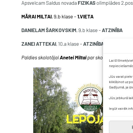
Apsveicam Saldus novada
FIZIKAS
olimpiādes 2.pos
MĀRAI MILTAI
, 9.b klase –
1.VIETA
DANIELAM ŠARKOVSKIM
, 9.b klase –
ATZINĪBA
ZANEI ATTEKAI
, 10.a klase –
ATZINĪBA
Paldies skolotājai
Anetei Miltai
par skolēnu sagatavo
Lai šī tīmekļvi
nepieciešamās 
Jūs varat piekr
klikšķinot uz p
Gadījumā, ja iz
Jūs jebkurā lai
Iegūt vairāk in