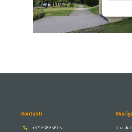
Kontakti
Svarīg
Stundu 
+371 638 656 05