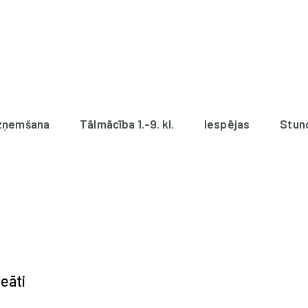
zņemšana
Tālmācība 1.-9. kl.
Iespējas
Stun
eāti