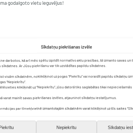
ma godalgoto vietu ieguvējus!
Sīkdatņu piekrišanas izvēle
šanu olimpiādei!
etne darbotos, kā arī mēs spētu izpildīt normatīvo aktu prasības, tā izmanto savas un
sīkdatnes. Ar Jūsu piekrišanu var tik uzstādītas papildu sīkdatnes.
ist visām sīkdatnēm, noklikšķinot uz pogas “Piekrītu” vai noraidīt papildu sīkdatņu i
ogas “Nepiekrītu”.
vēlēsieties klikšķināt uz “Nepiekrītu”, jūsu datorā tiks saglabātas tikai nepieciešamās
kā varat mainīt savas piekrišanas izvēles, atjauninot sīkdatņu iestatījumus.
formācijas par tīmekļvietnē izmantotajām sīkdatnēm varat klikšķinot uz šīs saites “Sīk
Piekrītu
Nepiekrītu
Sīkdatņu iest