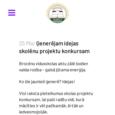
25 Mar
Ģenerējam idejas
skolēnu projektu konkursam
Brocēnu vidusskolas aktu zālē šodien
valda rosība – gaisā jūtama enerģija.
Ko šie jaunieši ģenerē? Idejas!
Viņi raksta pieteikumus skolas projektu
konkursam, lai paši radītu vidi, kurā
mācīties ir vēl patīkamāk, ērtāk un
iedvesmojošāk.