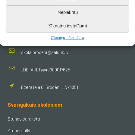
Nepiekrītu
Kontakti
Sīkdatņu iestatījumi
+371 638 656 05
Sīkdatņu informācija
skola.broceni@saldus.lv
_DEFAULT@40900017625
Ezera iela 6, Brocēni, LV-3851
Svarīgākais skolēniem
Stundu saraksts
Stundu laiki