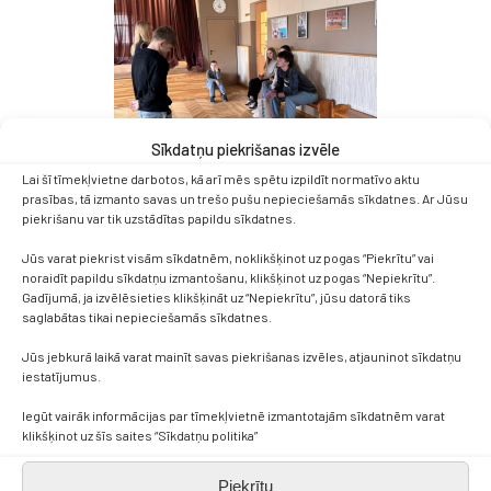
Sīkdatņu piekrišanas izvēle
Lai šī tīmekļvietne darbotos, kā arī mēs spētu izpildīt normatīvo aktu
prasības, tā izmanto savas un trešo pušu nepieciešamās sīkdatnes. Ar Jūsu
piekrišanu var tik uzstādītas papildu sīkdatnes.
Jūs varat piekrist visām sīkdatnēm, noklikšķinot uz pogas “Piekrītu” vai
noraidīt papildu sīkdatņu izmantošanu, klikšķinot uz pogas “Nepiekrītu”.
Gadījumā, ja izvēlēsieties klikšķināt uz “Nepiekrītu”, jūsu datorā tiks
saglabātas tikai nepieciešamās sīkdatnes.
Jūs jebkurā laikā varat mainīt savas piekrišanas izvēles, atjauninot sīkdatņu
iestatījumus.
Iegūt vairāk informācijas par tīmekļvietnē izmantotajām sīkdatnēm varat
klikšķinot uz šīs saites “Sīkdatņu politika”
Piekrītu