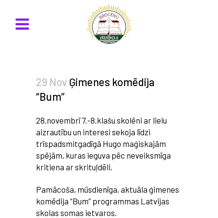
29 Nov
Ģimenes komēdija
“Bum”
28.novembrī 7.-8.klašu skolēni ar lielu
aizrautību un interesi sekoja līdzi
trīspadsmitgadīgā Hugo maģiskajām
spējām, kuras ieguva pēc neveiksmīga
kritiena ar skrituļdēli.
Pamācoša, mūsdienīga, aktuāla ģimenes
komēdija “Bum” programmas Latvijas
skolas somas ietvaros.