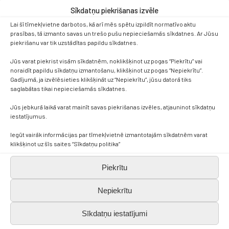
Sīkdatņu piekrišanas izvēle
Lai šī tīmekļvietne darbotos, kā arī mēs spētu izpildīt normatīvo aktu
prasības, tā izmanto savas un trešo pušu nepieciešamās sīkdatnes. Ar Jūsu
piekrišanu var tik uzstādītas papildu sīkdatnes.
Jūs varat piekrist visām sīkdatnēm, noklikšķinot uz pogas “Piekrītu” vai
noraidīt papildu sīkdatņu izmantošanu, klikšķinot uz pogas “Nepiekrītu”.
Gadījumā, ja izvēlēsieties klikšķināt uz “Nepiekrītu”, jūsu datorā tiks
saglabātas tikai nepieciešamās sīkdatnes.
Jūs jebkurā laikā varat mainīt savas piekrišanas izvēles, atjauninot sīkdatņu
iestatījumus.
Iegūt vairāk informācijas par tīmekļvietnē izmantotajām sīkdatnēm varat
Kontakti
klikšķinot uz šīs saites “Sīkdatņu politika”
Piekrītu
+371 638 656 05
Nepiekrītu
skola.broceni@saldus.lv
Sīkdatņu iestatījumi
_DEFAULT@40900017625