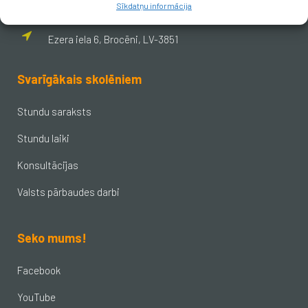
Sīkdatņu informācija
Ezera iela 6, Brocēni, LV-3851
Svarīgākais skolēniem
Stundu saraksts
Stundu laiki
Konsultācijas
Valsts pārbaudes darbi
Seko mums!
Facebook
YouTube