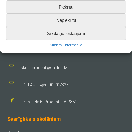
Piekrītu
Nepiekrītu
Sīkdatņu iestatījumi
Kontakti
Sīkdatņu informācija
+371 638 656 05
skola.broceni@saldus.lv
_DEFAULT@40900017625
Ezera iela 6, Brocēni, LV-3851
Svarīgākais skolēniem