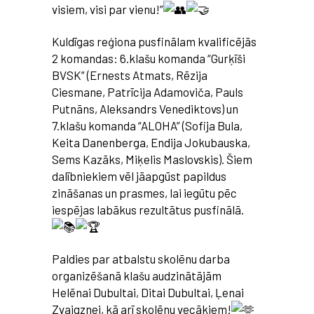
visiem, visi par vienu!”
Kuldīgas reģiona pusfinālam kvalificējās
2 komandas: 6.klašu komanda “Gurķīši
BVSK” (Ernests Atmats, Rēzija
Ciesmane, Patrīcija Adamoviča, Pauls
Putnāns,
Aleksandrs Venediktovs) un
7.klašu komanda “ALOHA” (Sofija Bula,
Keita Danenberga, Endija Jokubauska,
Sems Kazāks, Miķelis Maslovskis). Šiem
dalībniekiem vēl jāapgūst papildus
zināšanas un prasmes, lai iegūtu pēc
iespējas labākus rezultātus pusfinālā.
Paldies par atbalstu skolēnu darba
organizēšanā klašu audzinātājām
Helēnai Dubultai, Ditai Dubultai, Ļenai
Zvaigznei, kā arī skolēnu vecākiem!