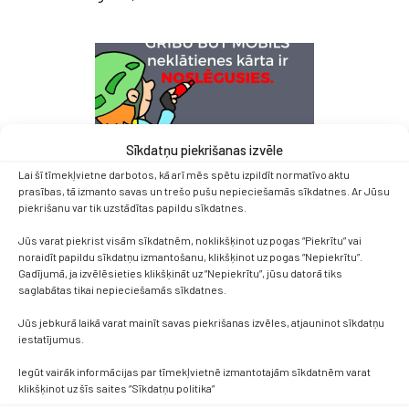
Sīkdatņu piekrišanas izvēle
Lai šī tīmekļvietne darbotos, kā arī mēs spētu izpildīt normatīvo aktu
prasības, tā izmanto savas un trešo pušu nepieciešamās sīkdatnes. Ar Jūsu
piekrišanu var tik uzstādītas papildu sīkdatnes.
Jūs varat piekrist visām sīkdatnēm, noklikšķinot uz pogas “Piekrītu” vai
noraidīt papildu sīkdatņu izmantošanu, klikšķinot uz pogas “Nepiekrītu”.
Gadījumā, ja izvēlēsieties klikšķināt uz “Nepiekrītu”, jūsu datorā tiks
saglabātas tikai nepieciešamās sīkdatnes.
Jūs jebkurā laikā varat mainīt savas piekrišanas izvēles, atjauninot sīkdatņu
iestatījumus.
Iegūt vairāk informācijas par tīmekļvietnē izmantotajām sīkdatnēm varat
klikšķinot uz šīs saites “Sīkdatņu politika”