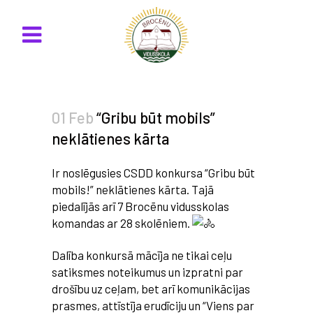
01 Feb
“Gribu būt mobils”
neklātienes kārta
Ir noslēgusies CSDD konkursa “Gribu būt
mobils!” neklātienes kārta. Tajā
piedalījās arī 7 Brocēnu vidusskolas
komandas ar 28 skolēniem.
Dalība konkursā mācīja ne tikai ceļu
satiksmes noteikumus un izpratni par
drošību uz ceļam, bet arī komunikācijas
prasmes, attīstīja erudīciju un “Viens par