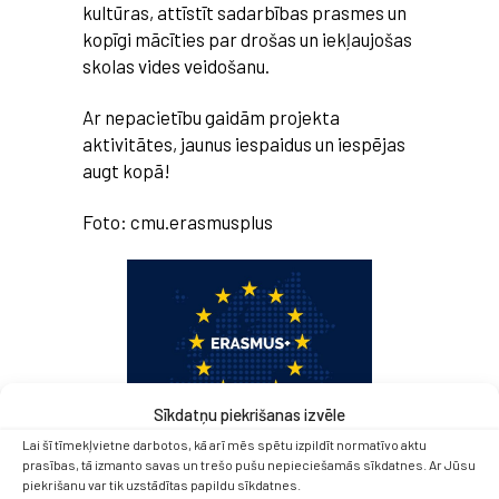
kultūras, attīstīt sadarbības prasmes un
kopīgi mācīties par drošas un iekļaujošas
skolas vides veidošanu.
Ar nepacietību gaidām projekta
aktivitātes, jaunus iespaidus un iespējas
augt kopā!
Foto: cmu.erasmusplus
Sīkdatņu piekrišanas izvēle
Lai šī tīmekļvietne darbotos, kā arī mēs spētu izpildīt normatīvo aktu
prasības, tā izmanto savas un trešo pušu nepieciešamās sīkdatnes. Ar Jūsu
piekrišanu var tik uzstādītas papildu sīkdatnes.