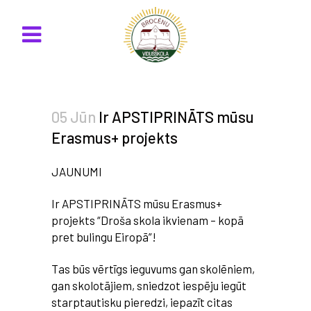
05 Jūn
Ir APSTIPRINĀTS mūsu
Erasmus+ projekts
JAUNUMI
Ir APSTIPRINĀTS mūsu Erasmus+
projekts “Droša skola ikvienam – kopā
pret bulingu Eiropā”!
Tas būs vērtīgs ieguvums gan skolēniem,
gan skolotājiem, sniedzot iespēju iegūt
starptautisku pieredzi, iepazīt citas