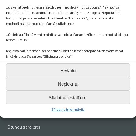
Jūs varat piekrist visām sīkdatnēm, noklikšķinot uz pogas “Piekrītu” vai
noraidīt papildu sīkdatņu izmantošanu, klikšķinot uz pogas “Nepiekrītu”.
Gadījumā, ja izvēlēsieties klikšķināt uz “Nepiekrītu”, jūsu datorā tiks
saglabātas tikai nepieciešamās sīkdatnes.
Kontakti
Jūs jebkurā laikā varat mainīt savas piekrišanas izvēles, atjauninot sīkdatņu
iestatījumus.
+371 638 656 05
Iegūt vairāk informācijas par tīmekļvietnē izmantotajām sīkdatnēm varat
klikšķinot uz šīs saites “Sīkdatņu politika”
skola.broceni@saldus.lv
Piekrītu
_DEFAULT@40900017625
Nepiekrītu
Ezera iela 6, Brocēni, LV-3851
Sīkdatņu iestatījumi
Sīkdatņu informācija
Svarīgākais skolēniem
Stundu saraksts