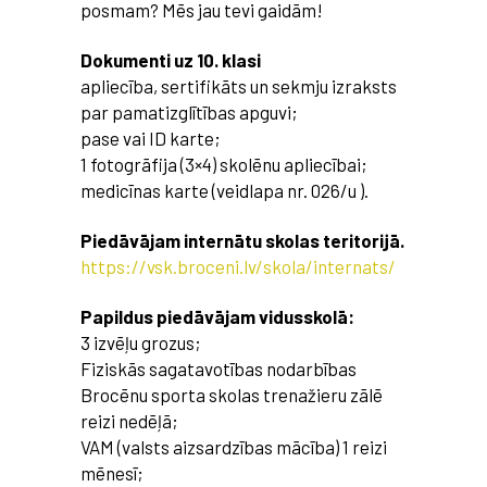
posmam? Mēs jau tevi gaidām!
Dokumenti uz 10. klasi
apliecība, sertifikāts un sekmju izraksts
par pamatizglītības apguvi;
pase vai ID karte;
1 fotogrāfija (3×4) skolēnu apliecībai;
medicīnas karte (veidlapa nr. 026/u ).
Piedāvājam internātu skolas teritorijā.
https://vsk.broceni.lv/skola/internats/
Papildus piedāvājam vidusskolā:
3 izvēļu grozus;
Fiziskās sagatavotības nodarbības
Brocēnu sporta skolas trenažieru zālē
reizi nedēļā;
VAM (valsts aizsardzības mācība) 1 reizi
mēnesī;