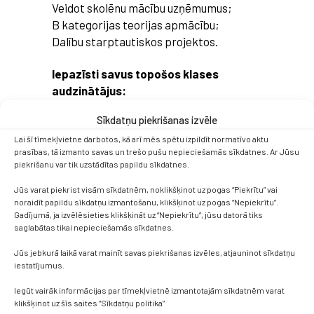
Veidot skolēnu mācību uzņēmumus;
B kategorijas teorijas apmācību;
Dalību starptautiskos projektos.
Iepazīsti savus topošos klases
audzinātājus:
Sīkdatņu piekrišanas izvēle
https://www.facebook.com/brocenu.vidusskola/v
Lai šī tīmekļvietne darbotos, kā arī mēs spētu izpildīt normatīvo aktu
prasības, tā izmanto savas un trešo pušu nepieciešamās sīkdatnes. Ar Jūsu
https://www.facebook.com/brocenu.vidusskola/v
piekrišanu var tik uzstādītas papildu sīkdatnes.
https://www.facebook.com/brocenu.vidusskola/v
Jūs varat piekrist visām sīkdatnēm, noklikšķinot uz pogas “Piekrītu” vai
noraidīt papildu sīkdatņu izmantošanu, klikšķinot uz pogas “Nepiekrītu”.
Gadījumā, ja izvēlēsieties klikšķināt uz “Nepiekrītu”, jūsu datorā tiks
saglabātas tikai nepieciešamās sīkdatnes.
Jūs jebkurā laikā varat mainīt savas piekrišanas izvēles, atjauninot sīkdatņu
iestatījumus.
Iegūt vairāk informācijas par tīmekļvietnē izmantotajām sīkdatnēm varat
klikšķinot uz šīs saites “Sīkdatņu politika”