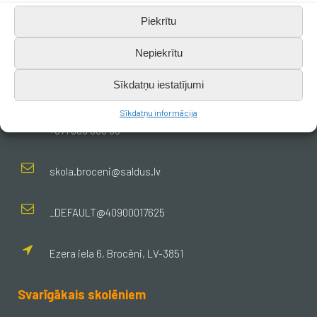
Piekrītu
Nepiekrītu
Sīkdatņu iestatījumi
Kontakti
Sīkdatņu informācija
+371 638 656 05
skola.broceni@saldus.lv
_DEFAULT@40900017625
Ezera iela 6, Brocēni, LV-3851
Svarīgākais skolēniem