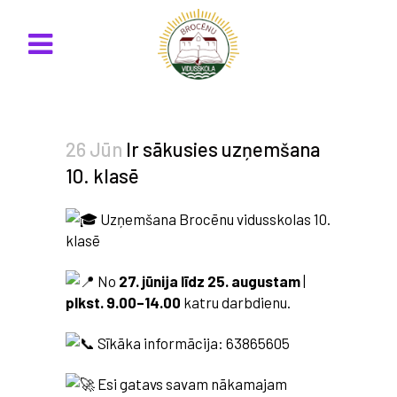
26 Jūn
Ir sākusies uzņemšana
10. klasē
Uzņemšana Brocēnu vidusskolas 10.
klasē
No
27. jūnija līdz 25. augustam
|
plkst. 9.00–14.00
katru darbdienu.
Sīkāka informācija: 63865605
Esi gatavs savam nākamajam