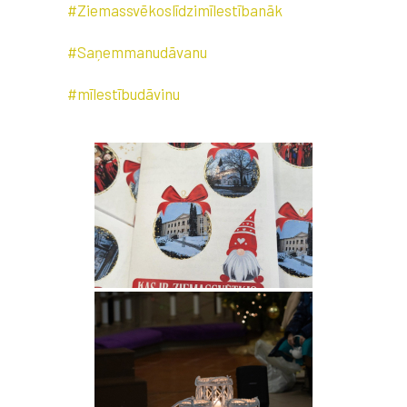
#Ziemassvēkoslīdzimīlestībanāk
#Saņemmanudāvanu
#mīlestībudāvinu