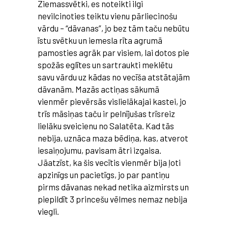
Ziemassvētki, es noteikti ilgi
nevilcinoties teiktu vienu pārliecinošu
vārdu – “dāvanas”, jo bez tām taču
nebūtu
īstu svētku un iemesla rīta agrumā
pamosties agrāk par visiem, lai dotos pie
spožās eglītes un sartraukti meklētu
savu vārdu uz kādas no vecīša atstātajām
dāvanām. Mazās actiņas sākumā
vienmēr pievērsās vislielākajai kastei, jo
trīs māsiņas taču ir pelnījušas trīsreiz
lielāku sveicienu no Salatēta. Kad tās
nebija, uznāca maza bēdiņa, kas, atverot
iesaiņojumu, pavisam ātri izgaisa.
Jāatzīst, ka šis vecītis vienmēr bija ļoti
apzinīgs un pacietīgs, jo par pantiņu
pirms dāvanas nekad netika aizmirsts un
piepildīt 3 princešu vēlmes nemaz nebija
viegli.