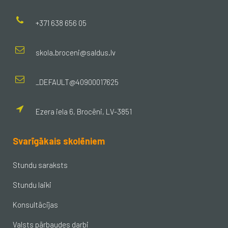
+371 638 656 05
skola.broceni@saldus.lv
_DEFAULT@40900017625
Ezera iela 6, Brocēni, LV-3851
Svarīgākais skolēniem
Stundu saraksts
Stundu laiki
Konsultācijas
Valsts pārbaudes darbi