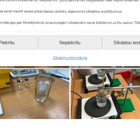
kā varat mainīt savas piekrišanas izvēles, atjauninot sīkdatņu iestatījumus.
formācijas par tīmekļvietnē izmantotajām sīkdatnēm varat klikšķinot uz šīs saites “Sīk
Piekrītu
Nepiekrītu
Sīkdatņu iest
Sīkdatņu informācija