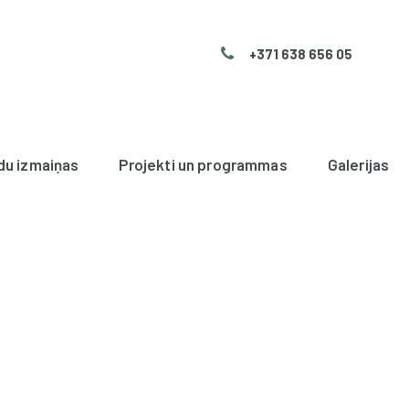
+371 638 656 05
du izmaiņas
Projekti un programmas
Galerijas