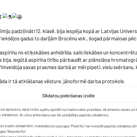
iju padziļināti 12. klasē, bija iespēja kopā ar Latvijas Unive
Iepriekšējos gadus to darījām Brocēnu vsk., šogad pārmaiņas pē
aspirīnu no etiķskābes anhidrīda, salicilskābes un koncentrēta
ums bija, iegūtā aspirīna tīrību pārbaudīt ar plānslāņa hromato
. Pilnveidoja savas prasmes darbā ar mērpipeti, vielu svēršanu
, kāda ir tā atklāšanas vēsture, jānoformē darba protokols.
orētiski izpētīt aspirīna sintēzi, gan pamēģināt pašai to veikt, la
Sīkdatņu piekrišanas izvēle
 vielas tīrību un salīdzināt to ar dažādām metodēm. Šis labora
rpmāk, mācoties augstskolā.
etne darbotos, kā arī mēs spētu izpildīt normatīvo aktu prasības, tā izmanto savas un
sīkdatnes. Ar Jūsu piekrišanu var tik uzstādītas papildu sīkdatnes.
ist visām sīkdatnēm, noklikšķinot uz pogas “Piekrītu” vai noraidīt papildu sīkdatņu i
ogas “Nepiekrītu”.
vēlēsieties klikšķināt uz “Nepiekrītu”, jūsu datorā tiks saglabātas tikai nepieciešamās