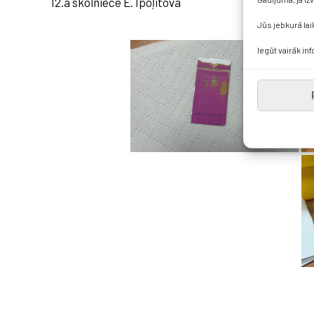
12.a skolniece E. Ipoļitova
Jūs jebkurā lai
Iegūt vairāk in