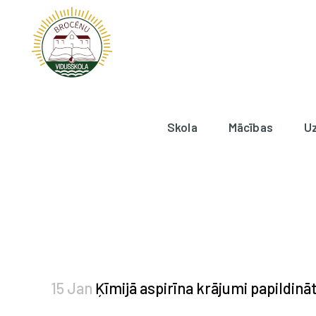
Skola
Mācības
U
15 Jan
Ķīmijā aspirīna krājumi papildināt