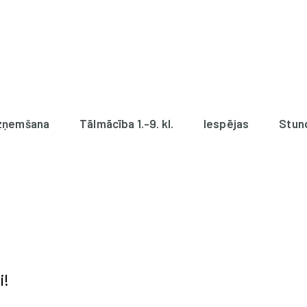
zņemšana
Tālmācība 1.-9. kl.
Iespējas
Stun
i!