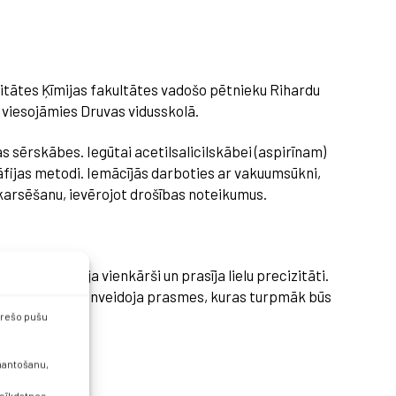
rsitātes Ķīmijas fakultātes vadošo pētnieku Rihardu
c viesojāmies Druvas vidusskolā.
s sērskābes. Iegūtai acetilsalicilskābei (aspirīnam)
grāfijas metodi. Iemācījās darboties ar vakuumsūkni,
, karsēšanu, ievērojot drošības noteikumus.
i gan tas nebija vienkārši un prasīja lielu precizitāti.
torijas darbs pilnveidoja prasmes, kuras turpmāk būs
 trešo pušu
zmantošanu,
 sīkdatnes.