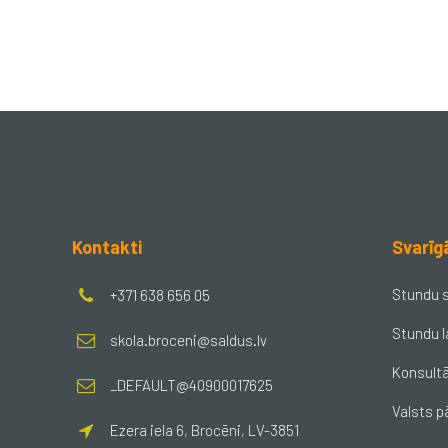
Kontakti
Svarīg
Stundu 
+371 638 656 05
Stundu l
skola.broceni@saldus.lv
Konsultā
_DEFAULT@40900017625
Valsts p
Ezera iela 6, Brocēni, LV-3851