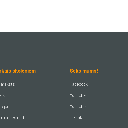
ākais skolēniem
Seko mums!
saraksts
Facebook
aiki
YouTube
cijas
YouTube
ārbaudes darbi
TikTok