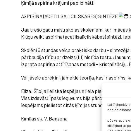
Ķīmijā aspirīna krājumi papildināti!
ASPIRĪNA (ACETILSALICILSKĀBES) SINTĒZE
Jau trešo gadu mūsu skolas skolēniem, kuri mācās ķīm
Klūgu veikt aspirīna (acetilsalicilskābes) sintēzi. 
Skolēni
5 stundas veica praktisko darbu – sintezēja 
pārbaudīja tīrību ar dzelzs (III) hlorīda testu. Jaun
izprata aspirīna attīrīšanas metodi – kristalizāciju
Vēl jāveic aprēķini, jāmeklē teorija, kas ir aspirīns
Elīza: Šī bija lieliska iespēja un liela pieredze gan te
Viss izdevās! Īpašs ieguvums bija pārbaudīt iegūtās
iespējams pielietot citās ķīmijas stundās un arī tu
Lai šī tīmekļvi
nepieciešamās 
Ķīmijas sk. V. Banzena
Jūs varat piekr
klikšķinot uz p
Gadījumā, ja iz