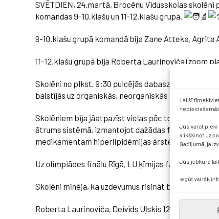
SVĒTDIEN, 24.martā, Brocēnu Vidusskolas skolēni pie
komandas 9-10.klašu un 11-12.klašu grupā.
9-10.klašu grupā komandā bija Zane Atteka, Agrita 
11-12.klašu grupā bija Roberta Laurinoviča (zoom plat
Skolēni no plkst. 9:30 pulcējās dabaszinību skolas 
balstījās uz organiskās, neorganiskās ķīmijas zināš
Lai šī tīmekļvi
nepieciešamās 
Skolēniem bija jāatpazīst vielas pēc to dotajām ķīm
Jūs varat piekr
ātrums sistēmā, izmantojot dažādas fizikas, matem
klikšķinot uz p
medikamentam hiperlipidēmijas ārstēšanai.
Gadījumā, ja iz
Jūs jebkurā lai
Uz olimpiādes finālu Rīgā, LU ķīmijas fakultātē tie
Iegūt vairāk in
Skolēni minēja, ka uzdevumus risināt bija interesanti, 
Roberta Laurinoviča, Deivids Uļskis 12.a un ķīmijas 