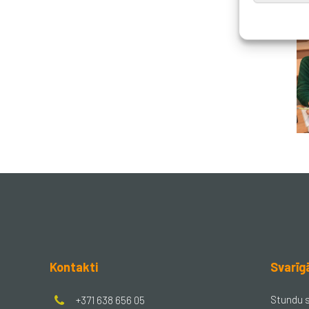
Kontakti
Svarīg
Stundu 
+371 638 656 05