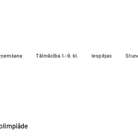
zņemšana
Tālmācība 1.-9. kl.
Iespējas
Stun
 olimpiāde