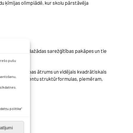
u ķīmijas olimpiādē, kur skolu pārstāvēja
zdevumiem bija dažādas sarežģītības pakāpes un tie
 trešo pušu
olekulu kustības ātrums un vidējais kvadrātiskais
zmantošanu,
dažādu medikamentu struktūrformulas, piemēram,
 sīkdatnes.
datņu politika”
atījumi