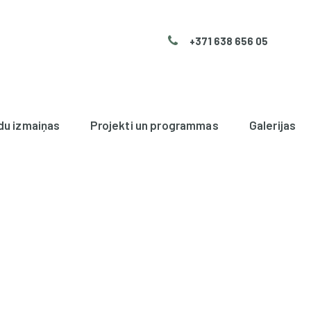
+371 638 656 05
du izmaiņas
Projekti un programmas
Galerijas