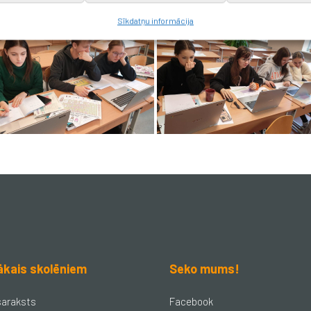
Sīkdatņu informācija
ākais skolēniem
Seko mums!
saraksts
Facebook