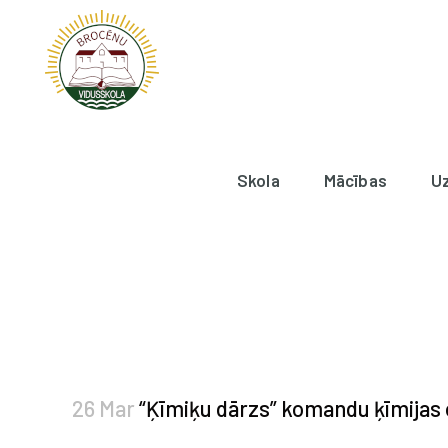
Skola
Mācības
U
26 Mar
“Ķīmiķu dārzs” komandu ķīmijas