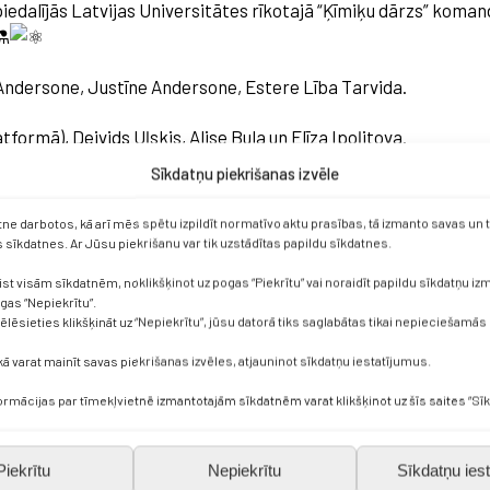
dalījās Latvijas Universitātes rīkotajā “Ķīmiķu dārzs” komand
Andersone, Justīne Andersone, Estere Lība Tarvida.
formā), Deivids Uļskis, Alise Bula un Elīza Ipoļitova.
Sīkdatņu piekrišanas izvēle
telpās un no 10:00-13:00 pildīja dažādus ķīmijas uzdevumus. U
anām.
etne darbotos, kā arī mēs spētu izpildīt normatīvo aktu prasības, tā izmanto savas un
sīkdatnes. Ar Jūsu piekrišanu var tik uzstādītas papildu sīkdatnes.
iskajām īpašībām un raksturojumiem, kā arī jāaprēķina gāzes m
ist visām sīkdatnēm, noklikšķinot uz pogas “Piekrītu” vai noraidīt papildu sīkdatņu i
ātikas un ķīmijas formulas. Skolēniem papildus bija jāzīmē 
ogas “Nepiekrītu”.
vēlēsieties klikšķināt uz “Nepiekrītu”, jūsu datorā tiks saglabātas tikai nepieciešamās
kā varat mainīt savas piekrišanas izvēles, atjauninot sīkdatņu iestatījumus.
k uzaicinātas astoņas Latvijas labākās komandas.
formācijas par tīmekļvietnē izmantotajām sīkdatnēm varat klikšķinot uz šīs saites “Sīk
bet tie bija ļoti sarežģīti.
skolotāja Vita Banzena
Piekrītu
Nepiekrītu
Sīkdatņu iest