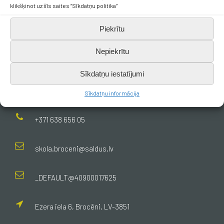
klikšķinot uz šīs saites “Sīkdatņu politika”
Piekrītu
Nepiekrītu
Sīkdatņu iestatījumi
Kontakti
Sīkdatņu informācija
+371 638 656 05
skola.broceni@saldus.lv
_DEFAULT@40900017625
Ezera iela 6, Brocēni, LV-3851