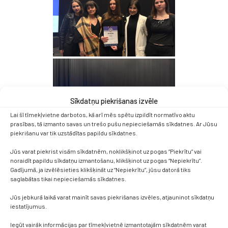
Sīkdatņu piekrišanas izvēle
Lai šī tīmekļvietne darbotos, kā arī mēs spētu izpildīt normatīvo aktu
prasības, tā izmanto savas un trešo pušu nepieciešamās sīkdatnes. Ar Jūsu
piekrišanu var tik uzstādītas papildu sīkdatnes.
Jūs varat piekrist visām sīkdatnēm, noklikšķinot uz pogas “Piekrītu” vai
noraidīt papildu sīkdatņu izmantošanu, klikšķinot uz pogas “Nepiekrītu”.
Gadījumā, ja izvēlēsieties klikšķināt uz “Nepiekrītu”, jūsu datorā tiks
saglabātas tikai nepieciešamās sīkdatnes.
Jūs jebkurā laikā varat mainīt savas piekrišanas izvēles, atjauninot sīkdatņu
iestatījumus.
Iegūt vairāk informācijas par tīmekļvietnē izmantotajām sīkdatnēm varat