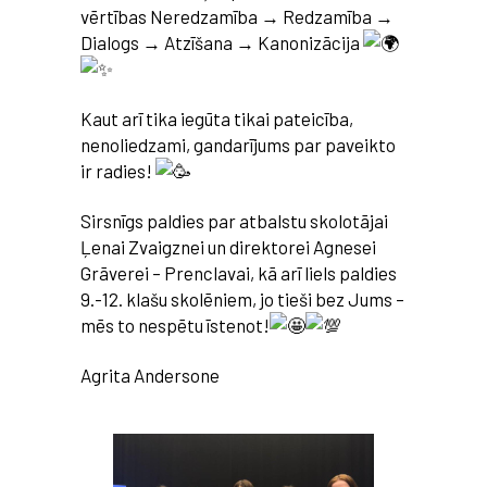
vērtības Neredzamība → Redzamība →
Dialogs → Atzīšana → Kanonizācija
Kaut arī tika iegūta tikai pateicība,
nenoliedzami, gandarījums par paveikto
ir radies!
Sirsnīgs paldies par atbalstu skolotājai
Ļenai Zvaigznei un direktorei Agnesei
Grāverei – Prenclavai, kā arī liels paldies
9.-12. klašu skolēniem, jo tieši bez Jums –
mēs to nespētu īstenot!
Agrita Andersone