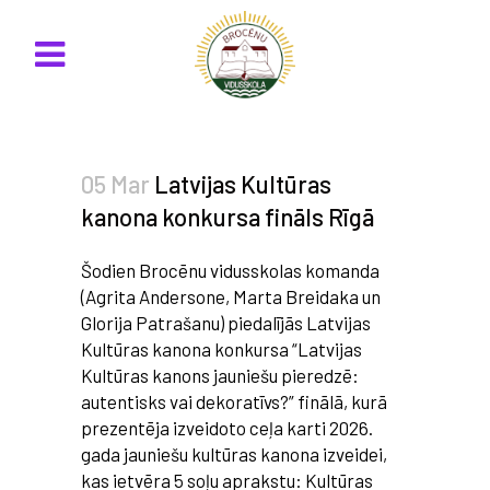
05 Mar
Latvijas Kultūras
kanona konkursa fināls Rīgā
Šodien Brocēnu vidusskolas komanda
(Agrita Andersone, Marta Breidaka un
Glorija Patrašanu) piedalījās Latvijas
Kultūras kanona konkursa “Latvijas
Kultūras kanons jauniešu pieredzē:
autentisks vai dekoratīvs?” finālā, kurā
prezentēja izveidoto ceļa karti 2026.
gada jauniešu kultūras kanona izveidei,
kas ietvēra 5 soļu aprakstu: Kultūras