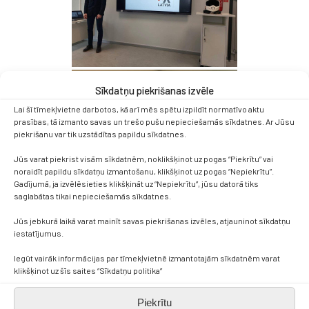
Sīkdatņu piekrišanas izvēle
Lai šī tīmekļvietne darbotos, kā arī mēs spētu izpildīt normatīvo aktu
prasības, tā izmanto savas un trešo pušu nepieciešamās sīkdatnes. Ar Jūsu
piekrišanu var tik uzstādītas papildu sīkdatnes.
Jūs varat piekrist visām sīkdatnēm, noklikšķinot uz pogas “Piekrītu” vai
noraidīt papildu sīkdatņu izmantošanu, klikšķinot uz pogas “Nepiekrītu”.
Gadījumā, ja izvēlēsieties klikšķināt uz “Nepiekrītu”, jūsu datorā tiks
saglabātas tikai nepieciešamās sīkdatnes.
Jūs jebkurā laikā varat mainīt savas piekrišanas izvēles, atjauninot sīkdatņu
iestatījumus.
Iegūt vairāk informācijas par tīmekļvietnē izmantotajām sīkdatnēm varat
klikšķinot uz šīs saites “Sīkdatņu politika”
Piekrītu