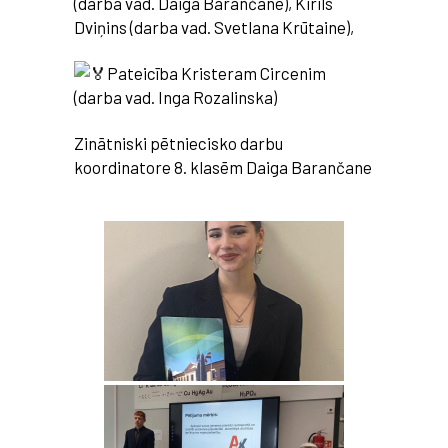
(darba vad. Daiga Barančane), Kirils
Dviņins (darba vad. Svetlana Krūtaine),
Pateicība Kristeram Circenim
(darba vad. Inga Rozalinska)
Zinātniski pētniecisko darbu
koordinatore 8. klasēm Daiga Barančane