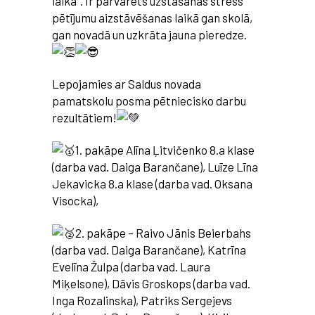
laika”. Ir pārvarēts uzstāšanās stress
pētījumu aizstāvēšanas laikā gan skolā,
gan novadā un uzkrāta jauna pieredze.
Lepojamies ar Saldus novada
pamatskolu posma pētniecisko darbu
rezultātiem!
1.
pakāpe Alīna Ļitvičenko 8.a klase
(darba vad. Daiga Barančane), Luīze Līna
Jekavicka 8.a klase (darba vad. Oksana
Visocka),
2. pakāpe – Raivo Jānis Beierbahs
(darba vad. Daiga Barančane), Katrīna
Evelīna Žulpa (darba vad. Laura
Miķelsone), Dāvis Groskops (darba vad.
Inga Rozalinska), Patriks Sergejevs