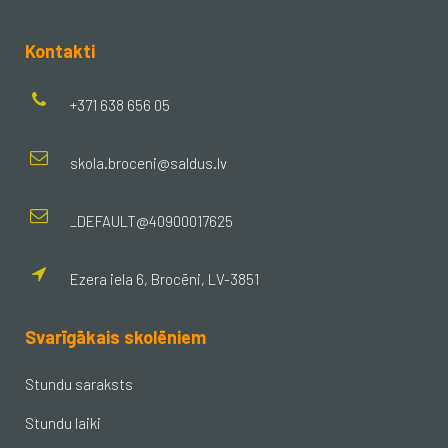
Kontakti
+371 638 656 05
skola.broceni@saldus.lv
_DEFAULT@40900017625
Ezera iela 6, Brocēni, LV-3851
Svarīgākais skolēniem
Stundu saraksts
Stundu laiki