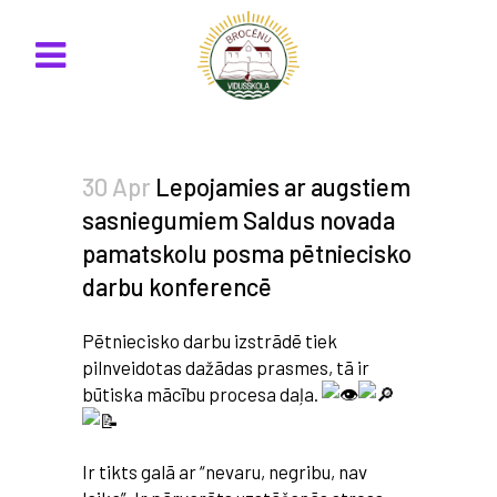
30 Apr
Lepojamies ar augstiem
sasniegumiem Saldus novada
pamatskolu posma pētniecisko
darbu konferencē
Pētniecisko darbu izstrādē tiek
pilnveidotas dažādas prasmes, tā ir
būtiska mācību procesa daļa.
Ir tikts galā ar “nevaru, negribu, nav