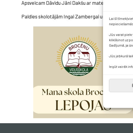
Apsveicam Dāvidu Jāni Dakšu ar matemātikas olim
Paldies skolotājām Ingai Zambergai un Vinetai Peka
Lai šī tīmekļvi
nepieciešamās 
Jūs varat piekr
klikšķinot uz p
Gadījumā, ja iz
Jūs jebkurā lai
Iegūt vairāk in