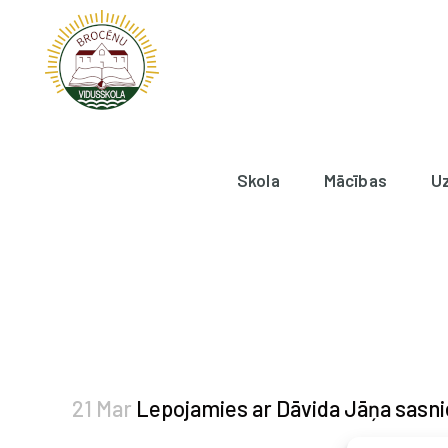
Skola
Mācības
U
21 Mar
Lepojamies ar Dāvida Jāņa sas