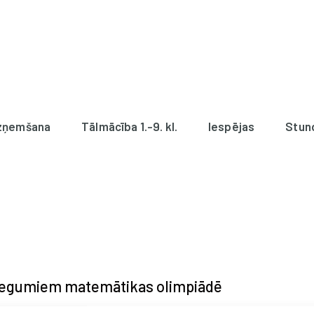
zņemšana
Tālmācība 1.-9. kl.
Iespējas
Stun
niegumiem matemātikas olimpiādē