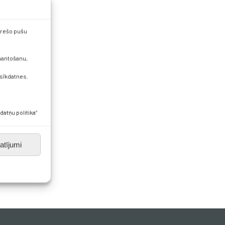
 trešo pušu
zmantošanu,
 sīkdatnes.
datņu politika”
atījumi