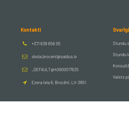
Kontakti
Svarīg
Stundu 
+371 638 656 05
Stundu l
skola.broceni@saldus.lv
Konsultā
_DEFAULT@40900017625
Valsts p
Ezera iela 6, Brocēni, LV-3851