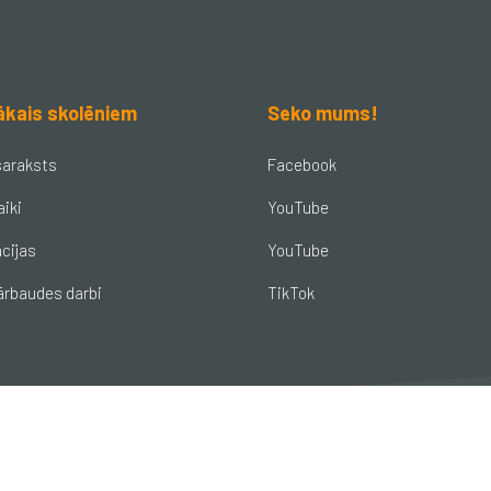
ākais skolēniem
Seko mums!
saraksts
Facebook
aiki
YouTube
cijas
YouTube
ārbaudes darbi
TikTok
© Brocēnu vidusskola