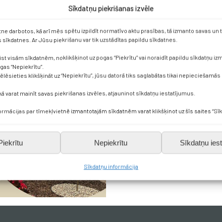
piādē 4.klasēm iegūto
.vietu!
Sīkdatņu piekrišanas izvēle
i.
etne darbotos, kā arī mēs spētu izpildīt normatīvo aktu prasības, tā izmanto savas un
sīkdatnes. Ar Jūsu piekrišanu var tik uzstādītas papildu sīkdatnes.
ist visām sīkdatnēm, noklikšķinot uz pogas “Piekrītu” vai noraidīt papildu sīkdatņu i
ogas “Nepiekrītu”.
vēlēsieties klikšķināt uz “Nepiekrītu”, jūsu datorā tiks saglabātas tikai nepieciešamās
kā varat mainīt savas piekrišanas izvēles, atjauninot sīkdatņu iestatījumus.
formācijas par tīmekļvietnē izmantotajām sīkdatnēm varat klikšķinot uz šīs saites “Sīk
Piekrītu
Nepiekrītu
Sīkdatņu iest
Sīkdatņu informācija