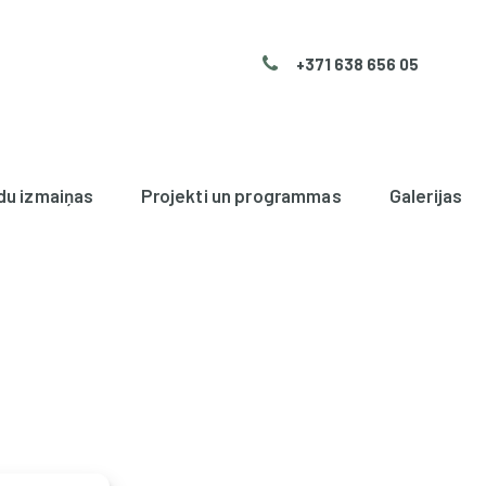
+371 638 656 05
du izmaiņas
Projekti un programmas
Galerijas