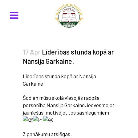
17 Apr
Līderības stunda kopā ar
Nansija Garkalne!
Līderības stunda kopā ar Nansija
Garkalne!
Šodien mūsu skolā viesojās radoša
personība Nansija Garkalne, iedvesmojot
jauniešus, motivējot tos sasniegumiem!
3 panākumu atslēgas: