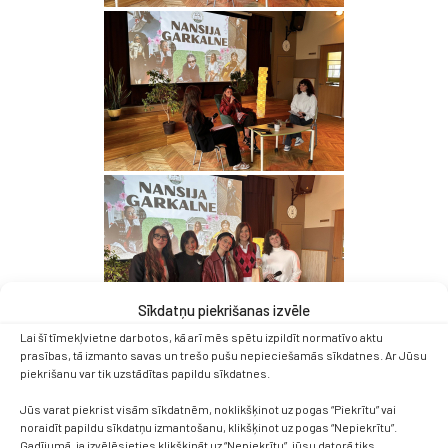
Sīkdatņu piekrišanas izvēle
Lai šī tīmekļvietne darbotos, kā arī mēs spētu izpildīt normatīvo aktu
prasības, tā izmanto savas un trešo pušu nepieciešamās sīkdatnes. Ar Jūsu
piekrišanu var tik uzstādītas papildu sīkdatnes.
Jūs varat piekrist visām sīkdatnēm, noklikšķinot uz pogas “Piekrītu” vai
noraidīt papildu sīkdatņu izmantošanu, klikšķinot uz pogas “Nepiekrītu”.
Gadījumā, ja izvēlēsieties klikšķināt uz “Nepiekrītu”, jūsu datorā tiks