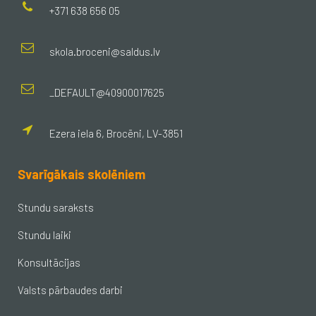
+371 638 656 05
skola.broceni@saldus.lv
_DEFAULT@40900017625
Ezera iela 6, Brocēni, LV-3851
Svarīgākais skolēniem
Stundu saraksts
Stundu laiki
Konsultācijas
Valsts pārbaudes darbi