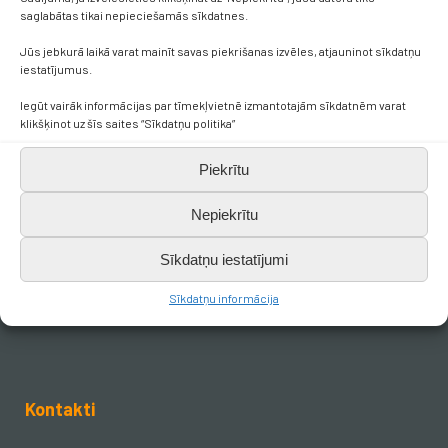
saglabātas tikai nepieciešamās sīkdatnes.
Jūs jebkurā laikā varat mainīt savas piekrišanas izvēles, atjauninot sīkdatņu
iestatījumus.
Iegūt vairāk informācijas par tīmekļvietnē izmantotajām sīkdatnēm varat
klikšķinot uz šīs saites “Sīkdatņu politika”
Piekrītu
Nepiekrītu
Sīkdatņu iestatījumi
Sīkdatņu informācija
Kontakti