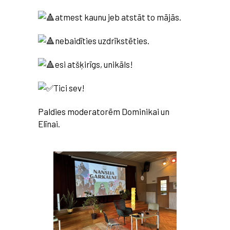
atmest kaunu jeb atstāt to mājās.
nebaidīties uzdrīkstēties.
esi atšķirīgs, unikāls!
Tici sev!
Paldies moderatorēm Dominikai un
Elīnai.