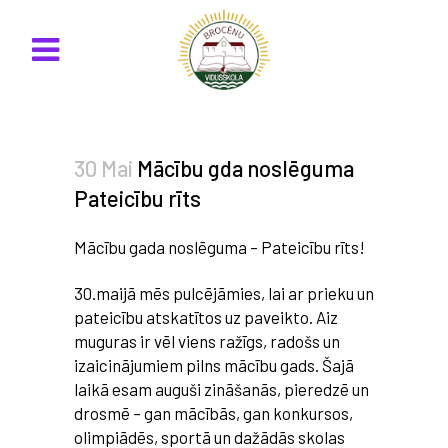
30 Mai
Mācību gda noslēguma
Pateicību rīts
Mācību gada noslēguma – Pateicību rīts!
30.maijā mēs pulcējāmies, lai ar prieku un
pateicību atskatītos uz paveikto. Aiz
muguras ir vēl viens ražīgs, radošs un
izaicinājumiem pilns mācību gads. Šajā
laikā esam auguši zināšanās, pieredzē un
drosmē – gan mācībās, gan konkursos,
olimpiādēs, sportā un dažādās skolas