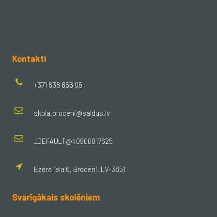
Kontakti
+371 638 656 05
skola.broceni@saldus.lv
_DEFAULT@40900017625
Ezera iela 6, Brocēni, LV-3851
Svarīgākais skolēniem