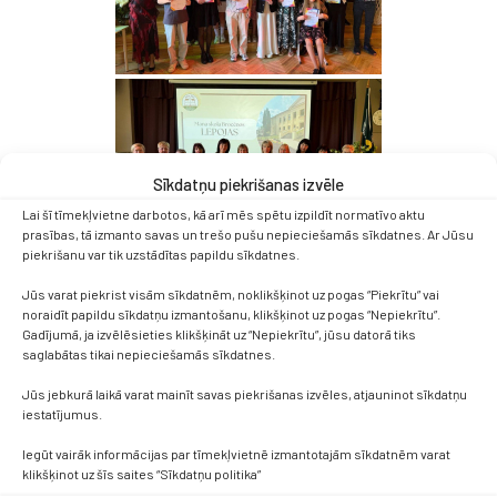
Sīkdatņu piekrišanas izvēle
Lai šī tīmekļvietne darbotos, kā arī mēs spētu izpildīt normatīvo aktu
prasības, tā izmanto savas un trešo pušu nepieciešamās sīkdatnes. Ar Jūsu
piekrišanu var tik uzstādītas papildu sīkdatnes.
Jūs varat piekrist visām sīkdatnēm, noklikšķinot uz pogas “Piekrītu” vai
noraidīt papildu sīkdatņu izmantošanu, klikšķinot uz pogas “Nepiekrītu”.
Gadījumā, ja izvēlēsieties klikšķināt uz “Nepiekrītu”, jūsu datorā tiks
saglabātas tikai nepieciešamās sīkdatnes.
Jūs jebkurā laikā varat mainīt savas piekrišanas izvēles, atjauninot sīkdatņu
iestatījumus.
Iegūt vairāk informācijas par tīmekļvietnē izmantotajām sīkdatnēm varat
klikšķinot uz šīs saites “Sīkdatņu politika”