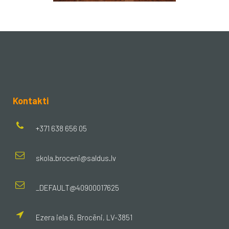
Kontakti
+371 638 656 05
skola.broceni@saldus.lv
_DEFAULT@40900017625
Ezera iela 6, Brocēni, LV-3851