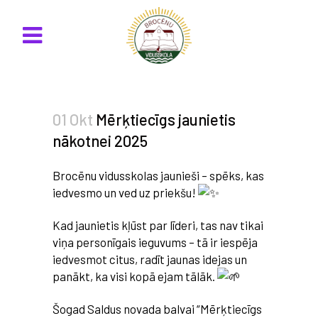
01 Okt
Mērķtiecīgs jaunietis
nākotnei 2025
Brocēnu vidusskolas jaunieši – spēks, kas
iedvesmo un ved uz priekšu!
Kad jaunietis kļūst par līderi, tas nav tikai
viņa personīgais ieguvums – tā ir iespēja
iedvesmot citus, radīt jaunas idejas un
panākt, ka visi kopā ejam tālāk.
Šogad Saldus novada balvai “Mērķtiecīgs