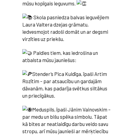
mūsu kopīgais ieguvums.
Skola pasniedza balvas ieguvējiem
Laura Valtera dzejas grāmatu,
iedvesmojot radoši domāt un ar degsmi
virzīties uz priekšu.
Paldies tiem, kas iedrošina un
atbalsta mūsu jauniešus:
Stender’s Pica Kuldīga, īpaši Artim
Rozītim – par atsaucību un gardajām
dāvanām, kas padarīja svētkus siltākus
un priecīgākus.
Meduspils, īpaši Jānim Vainovskim –
par medu un bišu spēka simbolu. Tāpat
kā bites ar neatlaidīgu darbu veido savu
stropu, arī mūsu jaunieši ar mērķtiecību