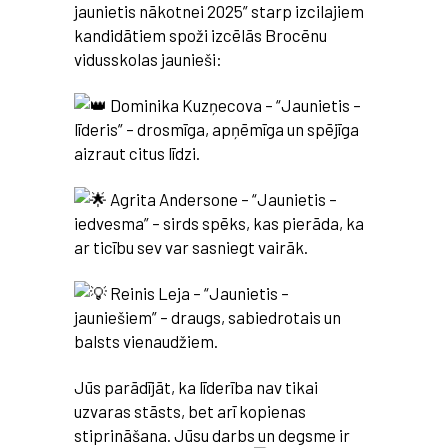
jaunietis nākotnei 2025” starp izcilajiem
kandidātiem spoži izcēlās Brocēnu
vidusskolas jaunieši:
D
ominika Kuzņecova – “Jaunietis –
līderis” – drosmīga, apņēmīga un spējīga
aizraut citus līdzi.
Agrita Andersone – “Jaunietis –
iedvesma” – sirds spēks, kas pierāda, ka
ar ticību sev var sasniegt vairāk.
Reinis Leja – “Jaunietis –
jauniešiem” – draugs, sabiedrotais un
balsts vienaudžiem.
Jūs parādījāt, ka līderība nav tikai
uzvaras stāsts, bet arī kopienas
stiprināšana. Jūsu darbs un degsme ir