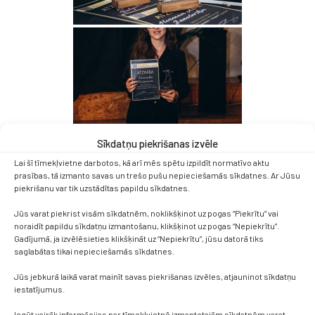
Sīkdatņu piekrišanas izvēle
Lai šī tīmekļvietne darbotos, kā arī mēs spētu izpildīt normatīvo aktu
prasības, tā izmanto savas un trešo pušu nepieciešamās sīkdatnes. Ar Jūsu
piekrišanu var tik uzstādītas papildu sīkdatnes.
Jūs varat piekrist visām sīkdatnēm, noklikšķinot uz pogas “Piekrītu” vai
noraidīt papildu sīkdatņu izmantošanu, klikšķinot uz pogas “Nepiekrītu”.
Gadījumā, ja izvēlēsieties klikšķināt uz “Nepiekrītu”, jūsu datorā tiks
saglabātas tikai nepieciešamās sīkdatnes.
Jūs jebkurā laikā varat mainīt savas piekrišanas izvēles, atjauninot sīkdatņu
iestatījumus.
Iegūt vairāk informācijas par tīmekļvietnē izmantotajām sīkdatnēm varat