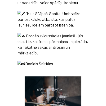
un sadarbību veido spēcīgu kopienu.
“H un S”, īpaši Sanitai Umbraško –
par praktisko atbalstu, kas palīdz
jauniešu idejām pārtapt īstenībā.
Brocēnu vidusskolas jaunieši – jūs
esat tie, kas ienes pārmaiņas un pierāda,
ka nākotne sākas ar drosmi un
mērķtiecību.
Daniels Šnitkins