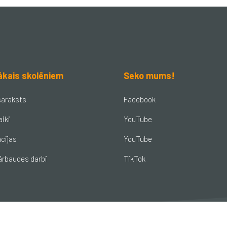
ākais skolēniem
Seko mums!
saraksts
Facebook
aiki
YouTube
cijas
YouTube
ārbaudes darbi
TikTok