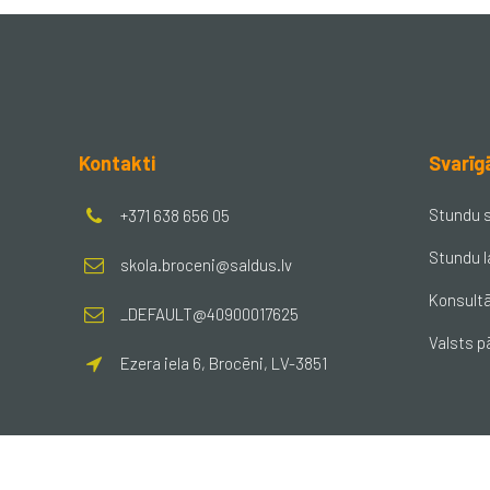
Kontakti
Svarīg
Stundu 
+371 638 656 05
Stundu l
skola.broceni@saldus.lv
Konsultā
_DEFAULT@40900017625
Valsts p
Ezera iela 6, Brocēni, LV-3851