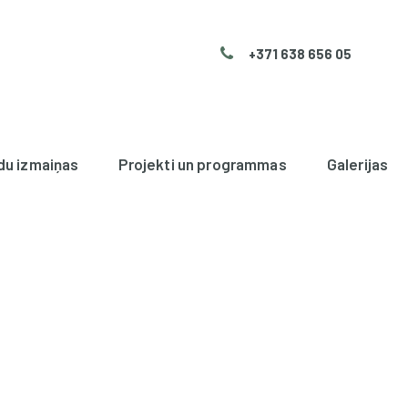
+371 638 656 05
du izmaiņas
Projekti un programmas
Galerijas