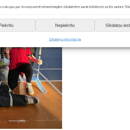
formācijas par tīmekļvietnē izmantotajām sīkdatnēm varat klikšķinot uz šīs saites “Sīk
Piekrītu
Nepiekrītu
Sīkdatņu iest
Sīkdatņu informācija