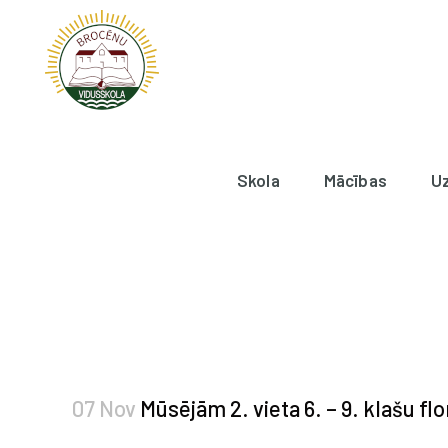
Skola
Mācības
U
07 Nov
Mūsējām 2. vieta 6. – 9. klašu fl