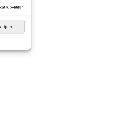
datņu politika”
atījumi