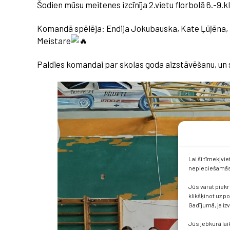
Šodien mūsu meitenes izcīnīja 2.vietu florbolā 6.-9.k
Komandā spēlēja: Endija Jokubauska, Kate Ļūļēna, 
Meistare
Paldies komandai par skolas goda aizstāvēšanu, un 
Lai šī tīmekļvi
nepieciešamās 
Jūs varat piekr
klikšķinot uz p
Gadījumā, ja iz
Jūs jebkurā lai