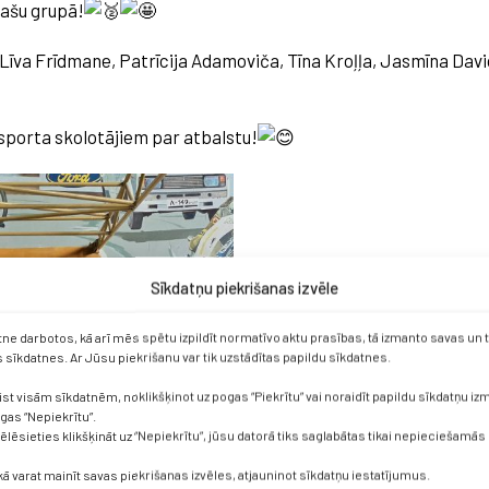
lašu grupā!
Līva Frīdmane, Patrīcija Adamoviča, Tīna Kroļļa, Jasmīna Dav
sporta skolotājiem par atbalstu!
Sīkdatņu piekrišanas izvēle
etne darbotos, kā arī mēs spētu izpildīt normatīvo aktu prasības, tā izmanto savas un
sīkdatnes. Ar Jūsu piekrišanu var tik uzstādītas papildu sīkdatnes.
ist visām sīkdatnēm, noklikšķinot uz pogas “Piekrītu” vai noraidīt papildu sīkdatņu i
ogas “Nepiekrītu”.
vēlēsieties klikšķināt uz “Nepiekrītu”, jūsu datorā tiks saglabātas tikai nepieciešamās
kā varat mainīt savas piekrišanas izvēles, atjauninot sīkdatņu iestatījumus.