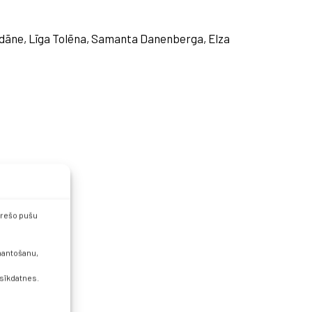
idāne, Līga Tolēna, Samanta Danenberga, Elza
 trešo pušu
zmantošanu,
 sīkdatnes.