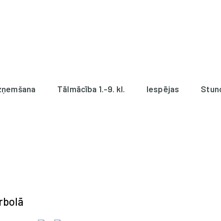
zņemšana
Tālmācība 1.-9. kl.
Iespējas
Stun
orbolā