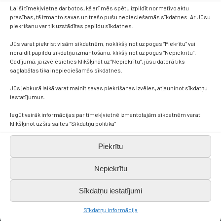
Lai šī tīmekļvietne darbotos, kā arī mēs spētu izpildīt normatīvo aktu
prasības, tā izmanto savas un trešo pušu nepieciešamās sīkdatnes. Ar Jūsu
piekrišanu var tik uzstādītas papildu sīkdatnes.
Jūs varat piekrist visām sīkdatnēm, noklikšķinot uz pogas “Piekrītu” vai
noraidīt papildu sīkdatņu izmantošanu, klikšķinot uz pogas “Nepiekrītu”.
Gadījumā, ja izvēlēsieties klikšķināt uz “Nepiekrītu”, jūsu datorā tiks
saglabātas tikai nepieciešamās sīkdatnes.
Jūs jebkurā laikā varat mainīt savas piekrišanas izvēles, atjauninot sīkdatņu
iestatījumus.
Kontakti
Iegūt vairāk informācijas par tīmekļvietnē izmantotajām sīkdatnēm varat
klikšķinot uz šīs saites “Sīkdatņu politika”
+371 638 656 05
Piekrītu
skola.broceni@saldus.lv
Nepiekrītu
_DEFAULT@40900017625
Sīkdatņu iestatījumi
Sīkdatņu informācija
Ezera iela 6, Brocēni, LV-3851