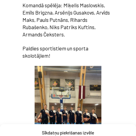
Komandā spēlēja: Miķelis Maslovskis,
Emīls Brigzna, Arsēnijs Gusakovs, Arvīds
Maks, Pauls Putnāns, Rihards
Rubašenko, Niks Patriks Kuftins,
Armands Čeksters.
Paldies sportistiem un sporta
skolotājiem!
Sīkdatņu piekrišanas izvēle