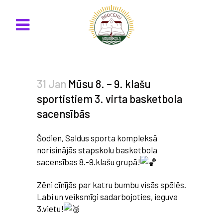
31 Jan
Mūsu 8. – 9. klašu
sportistiem 3. virta basketbola
sacensībās
Šodien, Saldus sporta kompleksā
norisinājās stapskolu basketbola
sacensības 8.-9.klašu grupā!
Zēni cīnījās par katru bumbu visās spēlēs.
Labi un veiksmīgi sadarbojoties, ieguva
3.vietu!