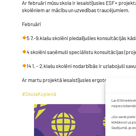
Ar februāri mūsu skola ir iesaistījusies ESF+ projekt
skolēniem ar mācību un uzvedības traucējumiem.
Februārī
5 7.-9.klašu skolēni piedalījušies konsultācijās 
4 skolēni saņēmuši speciālistu konsultācijas (proj
14 1. – 2.klašu skolēni nodarbībās ir uzlabojuši sav
Ar martu projektā iesaistījusies ergoterapeite. Līdz
#SkolaKopienā
Lai šī tīmekļvi
nepieciešamās 
Jūs varat piekr
klikšķinot uz p
Gadījumā, ja iz