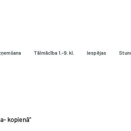
zņemšana
Tālmācība 1.-9. kl.
Iespējas
Stun
a- kopienā”