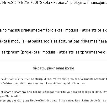
ā Nr. 4.2.3.1/1/24/I/001 “Skola – kopienā”, piešķirtā finansējum
kādā no mācību priekšmetiem (projekta I modulis – atbalsts pri
ekta II modulis – atbalsts sociālās atstumtības riska mazināša
u lasītprasmi (projekta III modulis – atbalsts lasītprasmes veici
 mācību gada beigām atbalstu saņems 39 skolēni, kuriem ir apst
Sīkdatņu piekrišanas izvēle
etne darbotos, kā arī mēs spētu izpildīt normatīvo aktu prasības, tā izmanto savas un
sīkdatnes. Ar Jūsu piekrišanu var tik uzstādītas papildu sīkdatnes.
ist visām sīkdatnēm, noklikšķinot uz pogas “Piekrītu” vai noraidīt papildu sīkdatņu i
ogas “Nepiekrītu”.
vēlēsieties klikšķināt uz “Nepiekrītu”, jūsu datorā tiks saglabātas tikai nepieciešamās