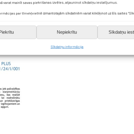
kā varat mainīt savas piekrišanas izvēles, atjauninot sīkdatņu iestatījumus.
formācijas par tīmekļvietnē izmantotajām sīkdatnēm varat klikšķinot uz šīs saites “Sīk
Piekrītu
Nepiekrītu
Sīkdatņu iest
Sīkdatņu informācija