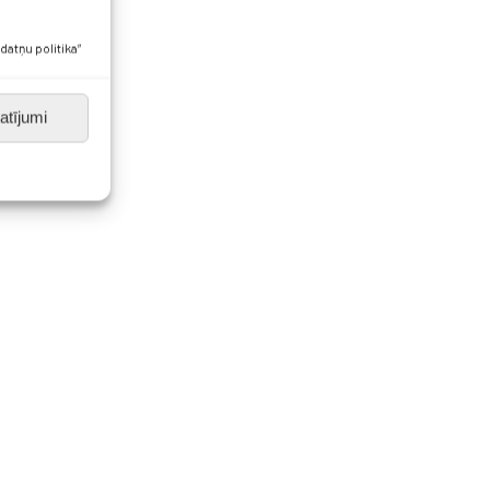
datņu politika”
atījumi