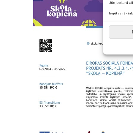
Jūs jebkurā lai
Iegūt vairāk in