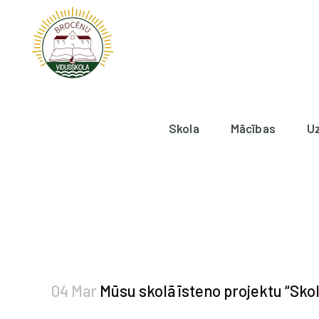
Skola
Mācības
U
04 Mar
Mūsu skolā īsteno projektu “Skol