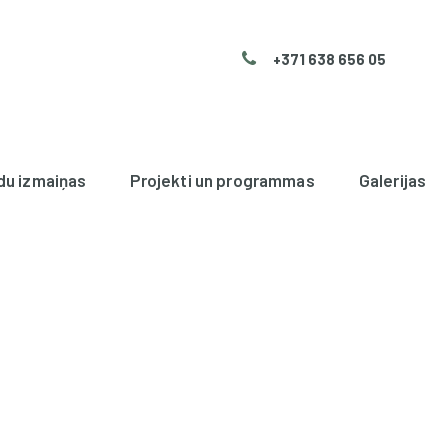
+371 638 656 05
du izmaiņas
Projekti un programmas
Galerijas