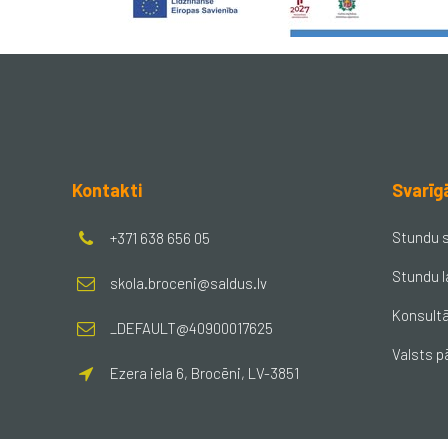
Kontakti
Svarīg
Stundu 
+371 638 656 05
Stundu l
skola.broceni@saldus.lv
Konsultā
_DEFAULT@40900017625
Valsts p
Ezera iela 6, Brocēni, LV-3851