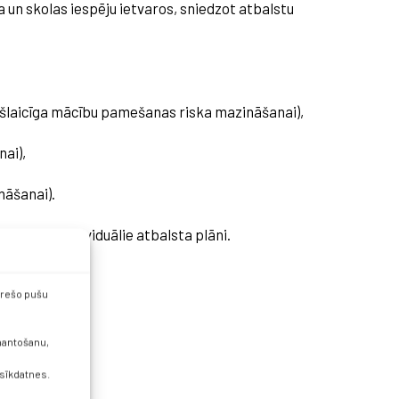
a un skolas iespēju ietvaros, sniedzot atbalstu
ekšlaicīga mācību pamešanas riska mazināšanai),
nai),
nāšanai).
iprināti individuālie atbalsta plāni.
 trešo pušu
zmantošanu,
 sīkdatnes.