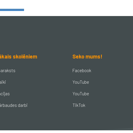
ākais skolēniem
Seko mums!
saraksts
Facebook
aiki
YouTube
cijas
YouTube
ārbaudes darbi
TikTok