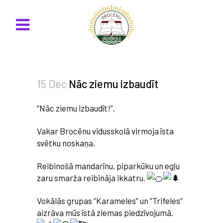
15 Dec
Nāc ziemu izbaudīt
“Nāc ziemu izbaudīt!”.
Vakar Brocēnu vidusskolā virmoja īsta
svētku noskaņa.
Reibinošā mandarīnu, piparkūku un egļu
zaru smarža reibināja ikkatru.
Vokālās grupas “Karameles” un “Trifeles”
aizrāva mūs īstā ziemas piedzīvojumā.