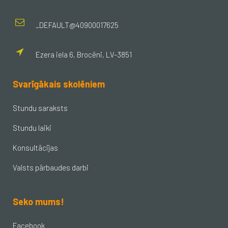
_DEFAULT@40900017625
Ezera iela 6, Brocēni, LV-3851
Svarīgākais skolēniem
Stundu saraksts
Stundu laiki
Konsultācijas
Valsts pārbaudes darbi
Seko mums!
Facebook