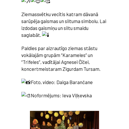
Ziemassvētku vecītis katram dāvanā
sarūpēja gaismas un siltuma simbolu. Lai
izdodas gaismiņu un siltu smaidu
saglabāt.
Paldies par aizrautīgo ziemas stāstu
vokālajām grupām “Karameles” un
“Trifeles”, vadītājai Agnesei Čīčei,
koncertmeistaram Zigurdam Tursam.
Foto, video: Daiga Barančane
Noformējums: Ieva Viļķevska