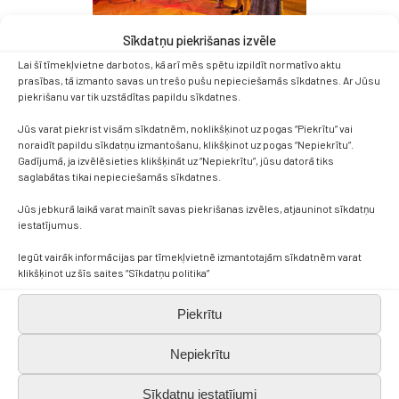
Sīkdatņu piekrišanas izvēle
Lai šī tīmekļvietne darbotos, kā arī mēs spētu izpildīt normatīvo aktu
prasības, tā izmanto savas un trešo pušu nepieciešamās sīkdatnes. Ar Jūsu
piekrišanu var tik uzstādītas papildu sīkdatnes.
Jūs varat piekrist visām sīkdatnēm, noklikšķinot uz pogas “Piekrītu” vai
noraidīt papildu sīkdatņu izmantošanu, klikšķinot uz pogas “Nepiekrītu”.
Gadījumā, ja izvēlēsieties klikšķināt uz “Nepiekrītu”, jūsu datorā tiks
saglabātas tikai nepieciešamās sīkdatnes.
Jūs jebkurā laikā varat mainīt savas piekrišanas izvēles, atjauninot sīkdatņu
iestatījumus.
Iegūt vairāk informācijas par tīmekļvietnē izmantotajām sīkdatnēm varat
klikšķinot uz šīs saites “Sīkdatņu politika”
Piekrītu
Nepiekrītu
Sīkdatņu iestatījumi