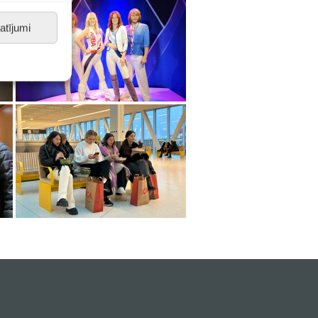
atījumi