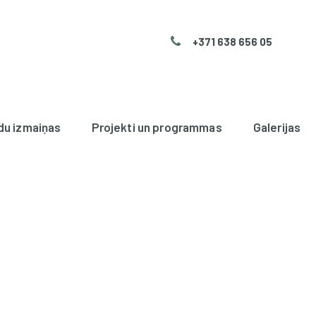
+371 638 656 05
du izmaiņas
Projekti un programmas
Galerijas