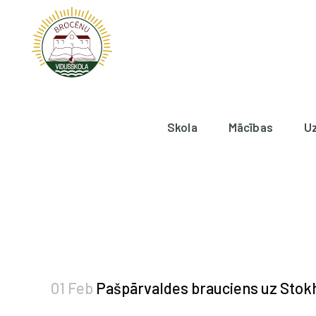
Skola
Mācības
U
01 Feb
Pašpārvaldes brauciens uz Sto