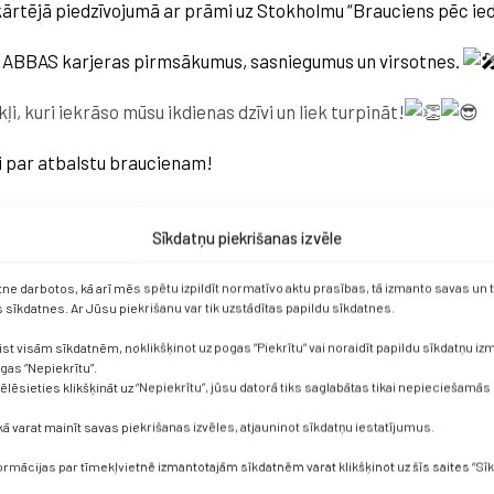
kārtējā piedzīvojumā ar prāmi uz Stokholmu “Brauciens pēc ie
s ABBAS karjeras pirmsākumus, sasniegumus un virsotnes.
, kuri iekrāso mūsu ikdienas dzīvi un liek turpināt!
ei par atbalstu braucienam!
sijas plānošanu un noorganizēšanu.
Sīkdatņu piekrišanas izvēle
etne darbotos, kā arī mēs spētu izpildīt normatīvo aktu prasības, tā izmanto savas un
sīkdatnes. Ar Jūsu piekrišanu var tik uzstādītas papildu sīkdatnes.
ist visām sīkdatnēm, noklikšķinot uz pogas “Piekrītu” vai noraidīt papildu sīkdatņu i
ogas “Nepiekrītu”.
vēlēsieties klikšķināt uz “Nepiekrītu”, jūsu datorā tiks saglabātas tikai nepieciešamās
kā varat mainīt savas piekrišanas izvēles, atjauninot sīkdatņu iestatījumus.
formācijas par tīmekļvietnē izmantotajām sīkdatnēm varat klikšķinot uz šīs saites “Sīk