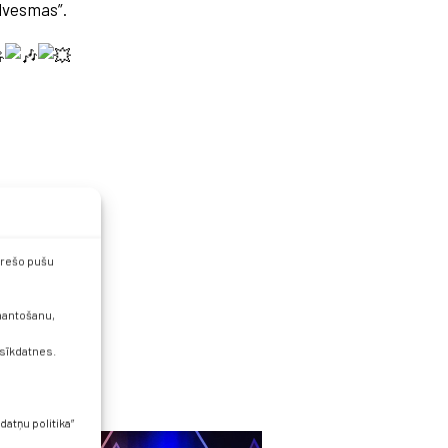
dvesmas”.
 trešo pušu
zmantošanu,
 sīkdatnes.
datņu politika”