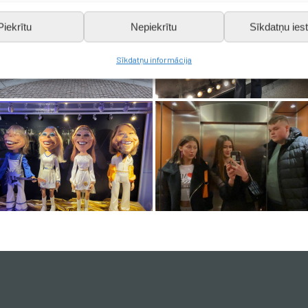
Piekrītu
Nepiekrītu
Sīkdatņu iest
Sīkdatņu informācija