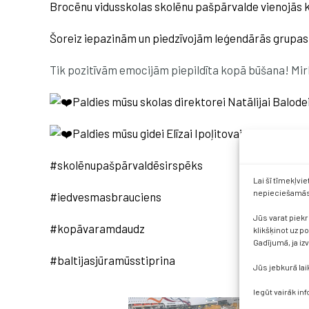
Brocēnu vidusskolas skolēnu pašpārvalde vienojās 
Šoreiz iepazinām un piedzīvojām leģendārās grupa
Tik pozitīvām emocijām piepildīta kopā būšana! Mirkļi
Paldies mūsu skolas direktorei Natālijai Balod
Paldies mūsu gidei Elīzai Ipoļitovai par ekskur
#skolēnupašpārvaldēsirspēks
Lai šī tīmekļvi
nepieciešamās 
#iedvesmasbrauciens
Jūs varat piekr
#kopāvaramdaudz
klikšķinot uz p
Gadījumā, ja iz
#baltijasjūramūsstiprina
Jūs jebkurā lai
Iegūt vairāk in