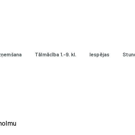
zņemšana
Tālmācība 1.-9. kl.
Iespējas
Stun
kholmu