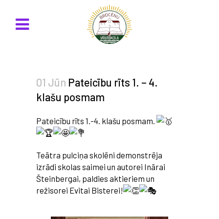
01 Jūn
Pateicību rīts 1. – 4.
klašu posmam
Pateicību rīts 1.-4. klašu posmam.
Teātra pulciņa skolēni demonstrēja
izrādi skolas saimei un autorei Inārai
Šteinbergai, paldies aktieriem un
režisorei Evitai Bisterei!