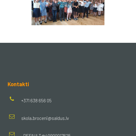
Kontakti
+371 638 656 05
skola.broceni@saldus.lv
_DEFAULT@40900017625