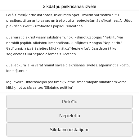
Sīkdatņu piekrišanas izvēle
Lai šī tīmekļvietne darbotos, kā arī mēs spētu izpildīt normatīvo aktu
prasības, tā izmanto savas un trešo pušu nepieciešamās sīkdatnes. Ar Jūsu
piekrišanu var tik uzstādītas papildu sīkdatnes.
Jūs varat piekrist visām sīkdatnēm, noklikšķinot uz pogas “Piekrītu” vai
noraidīt papildu sīkdatņu izmantošanu, klikšķinot uz pogas “Nepiekrītu”.
Gadījumā, ja izvēlēsieties klikšķināt uz “Nepiekrītu”, jūsu datorā tiks
saglabātas tikai nepieciešamās sīkdatnes.
Jūs jebkurā laikā varat mainīt savas piekrišanas izvēles, atjauninot sīkdatņu
iestatījumus.
Iegūt vairāk informācijas par tīmekļvietnē izmantotajām sīkdatnēm varat
klikšķinot uz šīs saites “Sīkdatņu politika”
Piekrītu
Nepiekrītu
Sīkdatņu iestatījumi