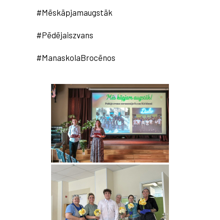
#Mēskāpjamaugstāk
#Pēdējaiszvans‍‍‍
#ManaskolaBrocēnos