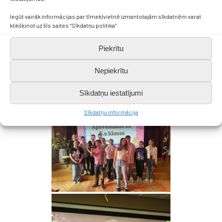
Iegūt vairāk informācijas par tīmekļvietnē izmantotajām sīkdatnēm varat
klikšķinot uz šīs saites “Sīkdatņu politika”
Piekrītu
Nepiekrītu
Sīkdatņu iestatījumi
Sīkdatņu informācija