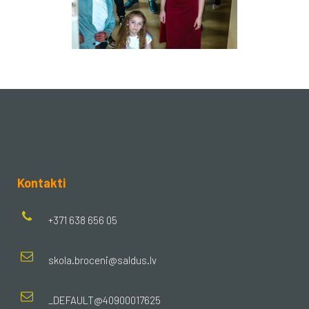
Kontakti
+371 638 656 05
skola.broceni@saldus.lv
_DEFAULT@40900017625