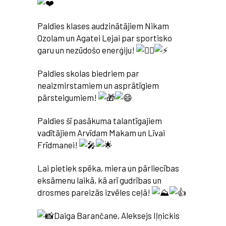
Paldies klases audzinātājiem Nikam
Ozolam un Agatei Lejai par sportisko
garu un nezūdošo enerģiju!
Paldies skolas biedriem par
neaizmirstamiem un asprātīgiem
pārsteigumiem!
Paldies šī pasākuma talantīgajiem
vadītājiem Arvīdam Makam un Līvai
Frīdmanei!
Lai pietiek spēka, miera un pārliecības
eksāmenu laikā, kā arī gudrības un
drosmes pareizās izvēles ceļā!
Daiga Barančane, Aleksejs Iļņickis