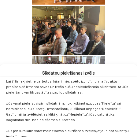
Sīkdatņu piekrišanas izvēle
Lai šī tīmekļvietne darbotos, kā arī mēs spētu izpildīt normatīvo aktu
prasības, tā izmanto savas un trešo pušu nepieciešamās sīkdatnes. Ar Jūsu
piekrišanu var tik uzstādītas papildu sīkdatnes.
Jūs varat piekrist visām sīkdatnēm, noklikšķinot uz pogas “Piekrītu” vai
noraidīt papildu sīkdatņu izmantošanu, klikšķinot uz pogas “Nepiekrītu”.
Gadījumā, ja izvēlēsieties klikšķināt uz “Nepiekrītu”, jūsu datorā tiks
saglabātas tikai nepieciešamās sīkdatnes.
Jūs jebkurā laikā varat mainīt savas piekrišanas izvēles, atjauninot sīkdatņu
iestatījumus.