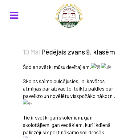
10 Mai
Pēdējais zvans 9. klasēm
Šodien svētki mūsu devītajiem.
Skolas saime pulcējusies, lai kavētos
atmiņās par aizvadīto, teiktu paldies par
paveikto un novēlētu visspožāko nākotni.
Tie ir svētki gan skolēniem, gan
skolotājiem, gan vecākiem, kuri ikdienā
palīdzējuši spert nākamo soli drošāk.