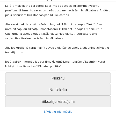
Lai šī tīmekļvietne darbotos, kā arī mēs spētu izpildīt normatīvo aktu
prasības, tā izmanto savas un trešo pušu nepieciešamās sīkdatnes. Ar Jūsu
piekrišanu var tik uzstādītas papildu sīkdatnes.
Jūs varat piekrist visām sīkdatnēm, noklikšķinot uz pogas “Piekrītu” vai
noraidīt papildu sīkdatņu izmantošanu, klikšķinot uz pogas “Nepiekrītu”.
Gadījumā, ja izvēlēsieties klikšķināt uz “Nepiekrītu”, jūsu datorā tiks
saglabātas tikai nepieciešamās sīkdatnes.
Jūs jebkurā laikā varat mainīt savas piekrišanas izvēles, atjauninot sīkdatņu
iestatījumus.
Iegūt vairāk informācijas par tīmekļvietnē izmantotajām sīkdatnēm varat
klikšķinot uz šīs saites “Sīkdatņu politika”
Piekrītu
Nepiekrītu
Sīkdatņu iestatījumi
Sīkdatņu informācija