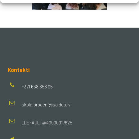
Kontakti
+371 638 656 05
skola.broceni@saldus.lv
_DEFAULT@40900017625