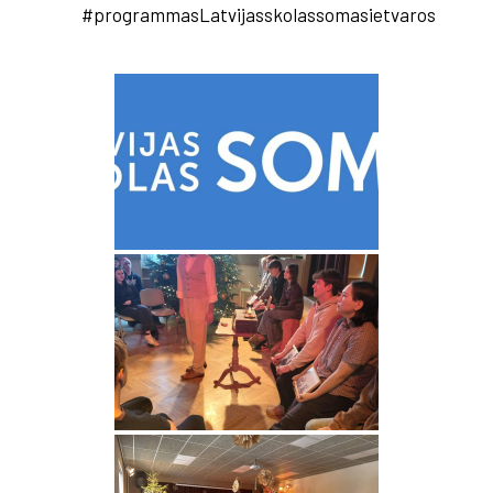
#programmasLatvijasskolassomasietvaros