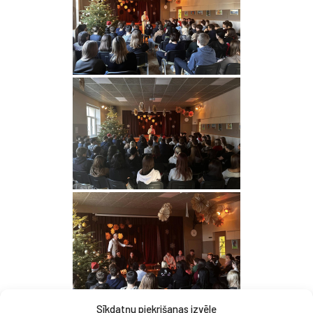
Sīkdatņu piekrišanas izvēle