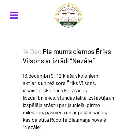
14 Dec
Pie mums ciemos Ēriks
Vilsons ar izrādi “Nezāle”
13.decembrī 9.-12.klašu skolēniem
aktieris un režisors Ēriks Vilsons,
iesaistot skolēnus kā izrādes
līdzdalībniekus, stundas laikā izstāstīja un
izspēlēja stāstu par jauniešu pirmo
mīlestību, pašcieņu un nepakļaušanos,
kas balstīta Rūdolfa Blaumaņa novelē
“Nezāle”.