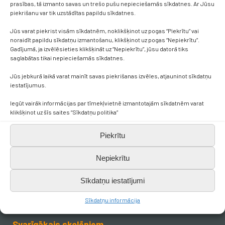
prasības, tā izmanto savas un trešo pušu nepieciešamās sīkdatnes. Ar Jūsu
piekrišanu var tik uzstādītas papildu sīkdatnes.
Jūs varat piekrist visām sīkdatnēm, noklikšķinot uz pogas “Piekrītu” vai
noraidīt papildu sīkdatņu izmantošanu, klikšķinot uz pogas “Nepiekrītu”.
Gadījumā, ja izvēlēsieties klikšķināt uz “Nepiekrītu”, jūsu datorā tiks
saglabātas tikai nepieciešamās sīkdatnes.
Jūs jebkurā laikā varat mainīt savas piekrišanas izvēles, atjauninot sīkdatņu
Kontakti
iestatījumus.
Iegūt vairāk informācijas par tīmekļvietnē izmantotajām sīkdatnēm varat
+371 638 656 05
klikšķinot uz šīs saites “Sīkdatņu politika”
Piekrītu
skola.broceni@saldus.lv
Nepiekrītu
_DEFAULT@40900017625
Sīkdatņu iestatījumi
Ezera iela 6, Brocēni, LV-3851
Sīkdatņu informācija
Svarīgākais skolēniem