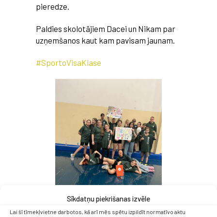
pieredze.
Paldies skolotājiem Dacei un Nikam par
uzņemšanos kaut kam pavisam jaunam.
#SportoVisaKlase
Sīkdatņu piekrišanas izvēle
Lai šī tīmekļvietne darbotos, kā arī mēs spētu izpildīt normatīvo aktu