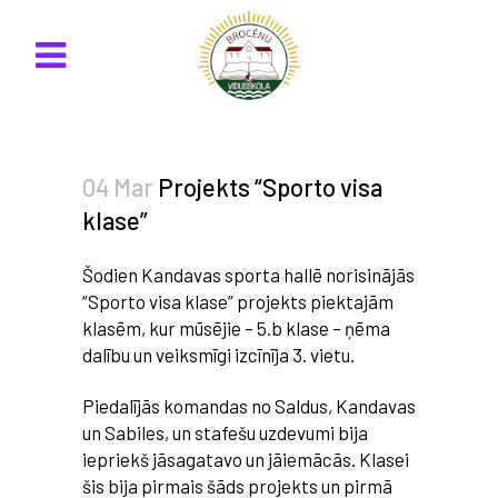
04 Mar
Projekts “Sporto visa
klase”
Šodien Kandavas sporta hallē norisinājās
“Sporto visa klase” projekts piektajām
klasēm, kur mūsējie – 5.b klase – ņēma
dalību un veiksmīgi izcīnīja 3. vietu.
Piedalījās komandas no Saldus, Kandavas
un Sabiles, un stafešu uzdevumi bija
iepriekš jāsagatavo un jāiemācās. Klasei
šis bija pirmais šāds projekts un pirmā