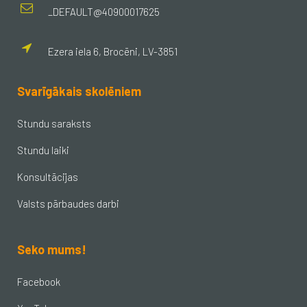
_DEFAULT@40900017625
Ezera iela 6, Brocēni, LV-3851
Svarīgākais skolēniem
Stundu saraksts
Stundu laiki
Konsultācijas
Valsts pārbaudes darbi
Seko mums!
Facebook