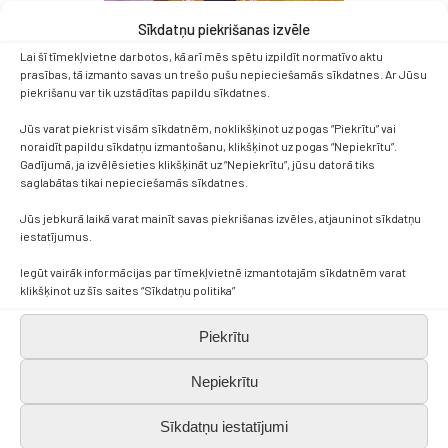
Sīkdatņu piekrišanas izvēle
Lai šī tīmekļvietne darbotos, kā arī mēs spētu izpildīt normatīvo aktu
prasības, tā izmanto savas un trešo pušu nepieciešamās sīkdatnes. Ar Jūsu
piekrišanu var tik uzstādītas papildu sīkdatnes.
Jūs varat piekrist visām sīkdatnēm, noklikšķinot uz pogas “Piekrītu” vai
noraidīt papildu sīkdatņu izmantošanu, klikšķinot uz pogas “Nepiekrītu”.
Gadījumā, ja izvēlēsieties klikšķināt uz “Nepiekrītu”, jūsu datorā tiks
saglabātas tikai nepieciešamās sīkdatnes.
Jūs jebkurā laikā varat mainīt savas piekrišanas izvēles, atjauninot sīkdatņu
iestatījumus.
Iegūt vairāk informācijas par tīmekļvietnē izmantotajām sīkdatnēm varat
klikšķinot uz šīs saites “Sīkdatņu politika”
Piekrītu
Nepiekrītu
Sīkdatņu iestatījumi