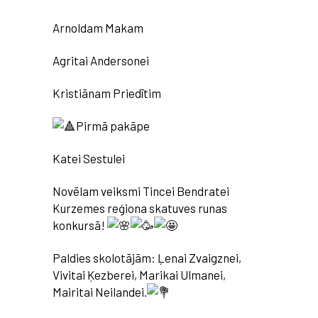
Arnoldam Makam
Agritai Andersonei
Kristiānam Priedītim
Pirmā pakāpe
Katei Sestulei
Novēlam veiksmi Tincei Bendratei
Kurzemes reģiona skatuves runas
konkursā!
Paldies skolotājām: Ļenai Zvaigznei,
Vivitai Ķezberei, Marikai Ulmanei,
Mairitai Neilandei.