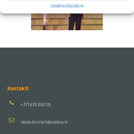
Sīkdatņu informācija
Kontakti
+371 638 656 05
skola.broceni@saldus.lv