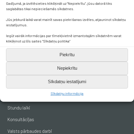
Gadījumā, ja izvēlēsieties klikšķināt uz “Nepiekrītu”, jūsu datorā tiks
saglabātas tikai nepieciešamās sīkdatnes.
+371 638 656 05
Jūs jebkurā laikā varat mainīt savas piekrišanas izvēles, atjauninot sīkdatņu
iestatījumus.
skola.broceni@saldus.lv
Iegūt vairāk informācijas par tīmekļvietnē izmantotajām sīkdatnēm varat
klikšķinot uz šīs saites “Sīkdatņu politika”
_DEFAULT@40900017625
Piekrītu
Ezera iela 6, Brocēni, LV-3851
Nepiekrītu
Svarīgākais skolēniem
Sīkdatņu iestatījumi
Sīkdatņu informācija
Stundu saraksts
Stundu laiki
Konsultācijas
Valsts pārbaudes darbi