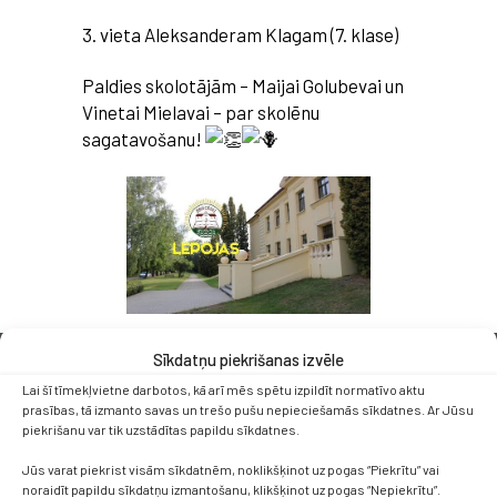
3. vieta Aleksanderam Klagam (7. klase)
Paldies skolotājām – Maijai Golubevai un
Vinetai Mielavai – par skolēnu
sagatavošanu!
Sīkdatņu piekrišanas izvēle
Lai šī tīmekļvietne darbotos, kā arī mēs spētu izpildīt normatīvo aktu
prasības, tā izmanto savas un trešo pušu nepieciešamās sīkdatnes. Ar Jūsu
piekrišanu var tik uzstādītas papildu sīkdatnes.
Jūs varat piekrist visām sīkdatnēm, noklikšķinot uz pogas “Piekrītu” vai
Kontakti
noraidīt papildu sīkdatņu izmantošanu, klikšķinot uz pogas “Nepiekrītu”.