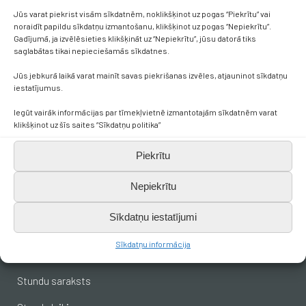
Jūs varat piekrist visām sīkdatnēm, noklikšķinot uz pogas “Piekrītu” vai
noraidīt papildu sīkdatņu izmantošanu, klikšķinot uz pogas “Nepiekrītu”.
Gadījumā, ja izvēlēsieties klikšķināt uz “Nepiekrītu”, jūsu datorā tiks
saglabātas tikai nepieciešamās sīkdatnes.
Kontakti
Jūs jebkurā laikā varat mainīt savas piekrišanas izvēles, atjauninot sīkdatņu
iestatījumus.
+371 638 656 05
Iegūt vairāk informācijas par tīmekļvietnē izmantotajām sīkdatnēm varat
klikšķinot uz šīs saites “Sīkdatņu politika”
skola.broceni@saldus.lv
Piekrītu
_DEFAULT@40900017625
Nepiekrītu
Ezera iela 6, Brocēni, LV-3851
Sīkdatņu iestatījumi
Sīkdatņu informācija
Svarīgākais skolēniem
Stundu saraksts