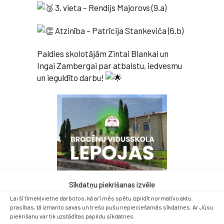
3. vieta – Rendijs Majorovs (9.a)
Atzinība – Patrīcija Stankeviča (6.b)
Paldies skolotājām Zintai Blankai un
Ingai Zambergai par atbalstu, iedvesmu
un ieguldīto darbu!
Sīkdatņu piekrišanas izvēle
Lai šī tīmekļvietne darbotos, kā arī mēs spētu izpildīt normatīvo aktu
prasības, tā izmanto savas un trešo pušu nepieciešamās sīkdatnes. Ar Jūsu
piekrišanu var tik uzstādītas papildu sīkdatnes.