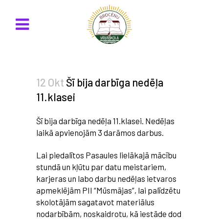
12 Okt
Šī bija darbīga nedēļa
11.klasei
Šī bija darbīga nedēļa 11.klasei. Nedēļas
laikā apvienojām 3 darāmos darbus.
Lai piedalītos Pasaules lielākajā mācību
stundā un kļūtu par datu meistariem,
karjeras un labo darbu nedēļas ietvaros
apmeklējām PII “Mūsmājas”, lai palīdzētu
skolotājām sagatavot materiālus
nodarbībām, noskaidrotu, kā iestāde dod