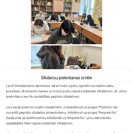
Sīkdatņu piekrišanas izvēle
Lai šī tīmekļvietne darbotos, kā arī mēs spētu izpildīt normatīvo aktu
prasības, tā izmanto savas un trešo pušu nepieciešamās sīkdatnes. Ar Jūsu
piekrišanu var tik uzstādītas papildu sīkdatnes.
Jūs varat piekrist visām sīkdatnēm, noklikšķinot uz pogas “Piekrītu” vai
noraidīt papildu sīkdatņu izmantošanu, klikšķinot uz pogas “Nepiekrītu”.
Gadījumā, ja izvēlēsieties klikšķināt uz “Nepiekrītu”, jūsu datorā tiks
saglabātas tikai nepieciešamās sīkdatnes.