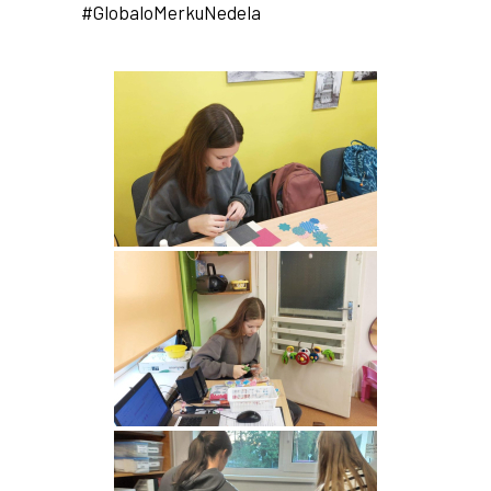
#GlobaloMerkuNedela