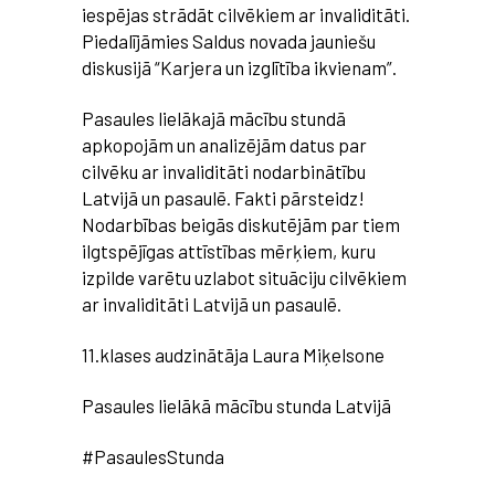
iespējas strādāt cilvēkiem ar invaliditāti.
Piedalījāmies Saldus novada jauniešu
diskusijā “Karjera un izglītība ikvienam”.
Pasaules lielākajā mācību stundā
apkopojām un
analizējām datus par
cilvēku ar invaliditāti nodarbinātību
Latvijā un pasaulē. Fakti pārsteidz!
Nodarbības beigās diskutējām par tiem
ilgtspējīgas attīstības mērķiem, kuru
izpilde varētu uzlabot situāciju cilvēkiem
ar invaliditāti Latvijā un pasaulē.
11.klases audzinātāja Laura Miķelsone
Pasaules lielākā mācību stunda Latvijā
#PasaulesStunda