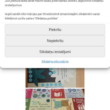
Jūs jebkurā laikā varat mainīt savas piekrišanas izvēles, atjauninot sīkdatņu
iestatījumus.
Iegūt vairāk informācijas par tīmekļvietnē izmantotajām sīkdatnēm varat
klikšķinot uz šīs saites “Sīkdatņu politika”
Piekrītu
Nepiekrītu
Sīkdatņu iestatījumi
Sīkdatņu informācija