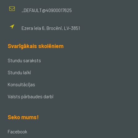
_DEFAULT@40900017625
Ezera iela 6, Brocēni, LV-3851
Svarīgākais skolēniem
Stundu saraksts
Stundu laiki
Konsultācijas
Valsts pārbaudes darbi
Seko mums!
Facebook