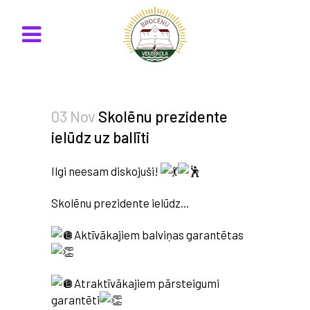
03 Nov
Skolēnu prezidente
ielūdz uz ballīti
Ilgi neesam diskojuši!
Skolēnu prezidente ielūdz…
Aktīvākajiem balviņas garantētas
Atraktīvākajiem pārsteigumi
garantēti