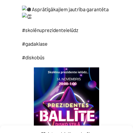
Asprātīgākajiem jautrība garantēta
#skolēnuprezidenteielūdz
#gadaklase
#diskobūs