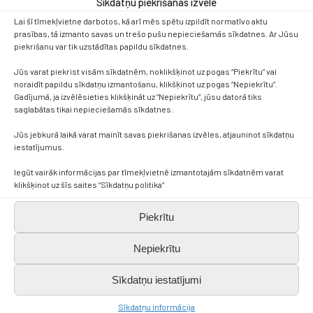
Sīkdatņu piekrišanas izvēle
Lai šī tīmekļvietne darbotos, kā arī mēs spētu izpildīt normatīvo aktu
prasības, tā izmanto savas un trešo pušu nepieciešamās sīkdatnes. Ar Jūsu
piekrišanu var tik uzstādītas papildu sīkdatnes.
Jūs varat piekrist visām sīkdatnēm, noklikšķinot uz pogas “Piekrītu” vai
noraidīt papildu sīkdatņu izmantošanu, klikšķinot uz pogas “Nepiekrītu”.
Gadījumā, ja izvēlēsieties klikšķināt uz “Nepiekrītu”, jūsu datorā tiks
saglabātas tikai nepieciešamās sīkdatnes.
Jūs jebkurā laikā varat mainīt savas piekrišanas izvēles, atjauninot sīkdatņu
iestatījumus.
Kontakti
Iegūt vairāk informācijas par tīmekļvietnē izmantotajām sīkdatnēm varat
klikšķinot uz šīs saites “Sīkdatņu politika”
+371 638 656 05
Piekrītu
skola.broceni@saldus.lv
Nepiekrītu
Sīkdatņu iestatījumi
_DEFAULT@40900017625
Sīkdatņu informācija