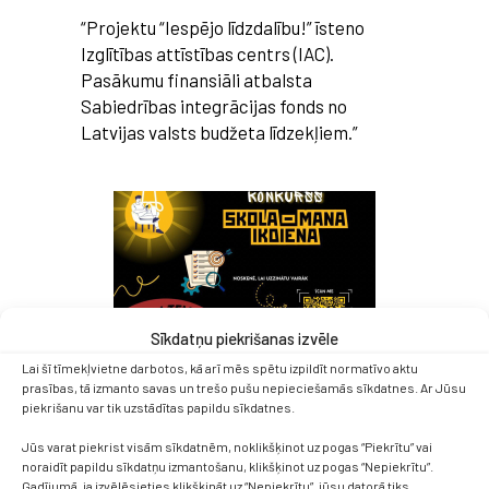
“Projektu “Iespējo līdzdalību!” īsteno
Izglītības attīstības centrs (IAC).
Pasākumu finansiāli atbalsta
Sabiedrības integrācijas fonds no
Latvijas valsts budžeta līdzekļiem.”
Sīkdatņu piekrišanas izvēle
Lai šī tīmekļvietne darbotos, kā arī mēs spētu izpildīt normatīvo aktu
prasības, tā izmanto savas un trešo pušu nepieciešamās sīkdatnes. Ar Jūsu
piekrišanu var tik uzstādītas papildu sīkdatnes.
Jūs varat piekrist visām sīkdatnēm, noklikšķinot uz pogas “Piekrītu” vai
noraidīt papildu sīkdatņu izmantošanu, klikšķinot uz pogas “Nepiekrītu”.
Gadījumā, ja izvēlēsieties klikšķināt uz “Nepiekrītu”, jūsu datorā tiks