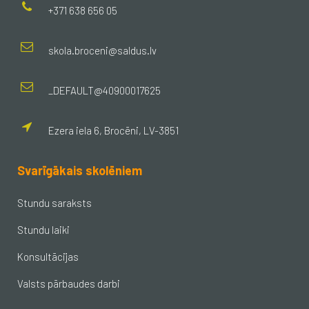
+371 638 656 05
skola.broceni@saldus.lv
_DEFAULT@40900017625
Ezera iela 6, Brocēni, LV-3851
Svarīgākais skolēniem
Stundu saraksts
Stundu laiki
Konsultācijas
Valsts pārbaudes darbi