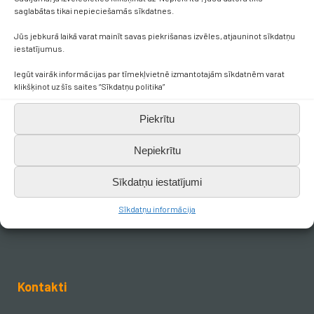
saglabātas tikai nepieciešamās sīkdatnes.
Jūs jebkurā laikā varat mainīt savas piekrišanas izvēles, atjauninot sīkdatņu
iestatījumus.
Iegūt vairāk informācijas par tīmekļvietnē izmantotajām sīkdatnēm varat
klikšķinot uz šīs saites “Sīkdatņu politika”
Piekrītu
Nepiekrītu
Sīkdatņu iestatījumi
Sīkdatņu informācija
Kontakti