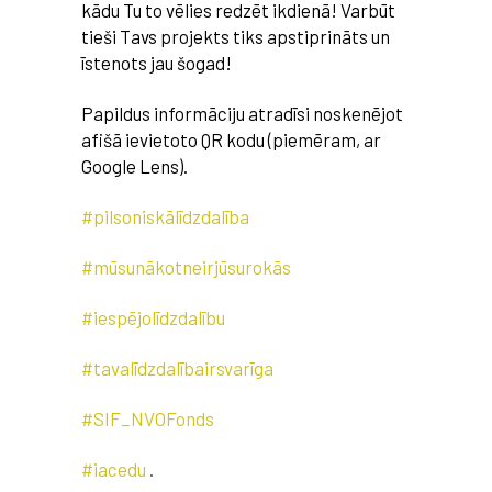
kādu Tu to vēlies redzēt ikdienā! Varbūt
tieši Tavs projekts tiks apstiprināts un
īstenots jau šogad!
Papildus informāciju atradīsi noskenējot
afišā ievietoto QR kodu (piemēram, ar
Google Lens).
#pilsoniskālīdzdalība
#mūsunākotneirjūsurokās
#iespējolīdzdalību
#tavalīdzdalībairsvarīga
#SIF_NVOFonds
#iacedu
.