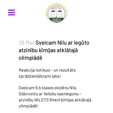
26 Mar
Sveicam Nilu ar iegūto
atzinību ķīmijas atklātajā
olimpiādē
Reakcija notikusi – un rezultāts
sprādzienbīstami labs!
Sveicam 9.b klases skolēnu Nilu
Sidoroviču ar lielisku sasniegumu –
atzinību VALSTS līmenī ķīmijas atklātajā
olimpiādē!