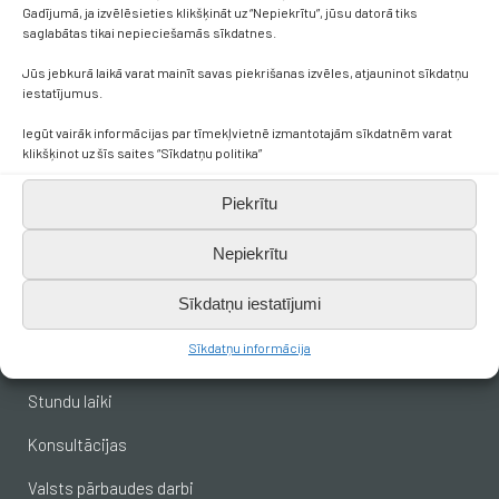
Gadījumā, ja izvēlēsieties klikšķināt uz “Nepiekrītu”, jūsu datorā tiks
saglabātas tikai nepieciešamās sīkdatnes.
+371 638 656 05
Jūs jebkurā laikā varat mainīt savas piekrišanas izvēles, atjauninot sīkdatņu
iestatījumus.
skola.broceni@saldus.lv
Iegūt vairāk informācijas par tīmekļvietnē izmantotajām sīkdatnēm varat
klikšķinot uz šīs saites “Sīkdatņu politika”
_DEFAULT@40900017625
Piekrītu
Ezera iela 6, Brocēni, LV-3851
Nepiekrītu
Svarīgākais skolēniem
Sīkdatņu iestatījumi
Sīkdatņu informācija
Stundu saraksts
Stundu laiki
Konsultācijas
Valsts pārbaudes darbi