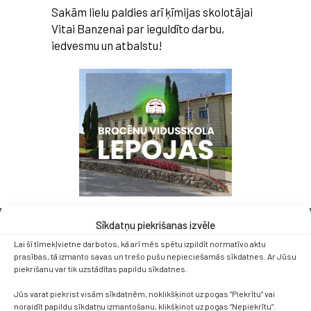
Sakām lielu paldies arī ķīmijas skolotājai
Vitai Banzenai par ieguldīto darbu,
iedvesmu un atbalstu!
Sīkdatņu piekrišanas izvēle
Lai šī tīmekļvietne darbotos, kā arī mēs spētu izpildīt normatīvo aktu
prasības, tā izmanto savas un trešo pušu nepieciešamās sīkdatnes. Ar Jūsu
piekrišanu var tik uzstādītas papildu sīkdatnes.
Jūs varat piekrist visām sīkdatnēm, noklikšķinot uz pogas “Piekrītu” vai
Kontakti
noraidīt papildu sīkdatņu izmantošanu, klikšķinot uz pogas “Nepiekrītu”.