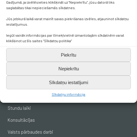
Gadījumā, ja izvēlēsieties klikšķināt uz “Nepiekrītu”, jūsu datorā tiks
saglabātas tikai nepieciešamās sīkdatnes.
+371 638 656 05
Jūs jebkurā laikā varat mainīt savas piekrišanas izvēles, atjauninot sīkdatņu
iestatījumus.
skola.broceni@saldus.lv
Iegūt vairāk informācijas par tīmekļvietnē izmantotajām sīkdatnēm varat
klikšķinot uz šīs saites “Sīkdatņu politika”
_DEFAULT@40900017625
Piekrītu
Ezera iela 6, Brocēni, LV-3851
Nepiekrītu
Svarīgākais skolēniem
Sīkdatņu iestatījumi
Sīkdatņu informācija
Stundu saraksts
Stundu laiki
Konsultācijas
Valsts pārbaudes darbi