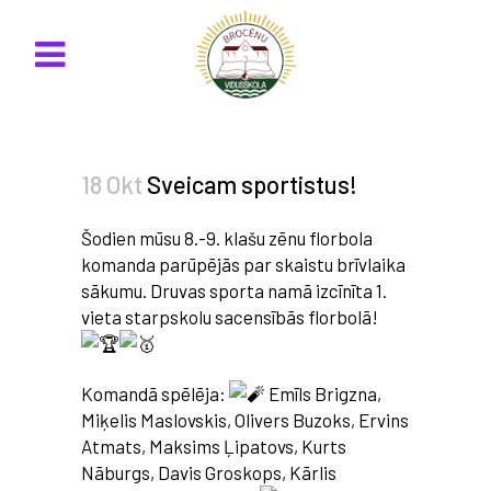
18 Okt
Sveicam sportistus!
Šodien mūsu 8.-9. klašu zēnu florbola
komanda parūpējās par skaistu brīvlaika
sākumu. Druvas sporta namā izcīnīta 1.
vieta starpskolu sacensībās florbolā!
Komandā spēlēja:
Emīls Brigzna,
Miķelis Maslovskis, Olivers Buzoks, Ervins
Atmats, Maksims Ļipatovs, Kurts
Nāburgs, Davis Groskops, Kārlis