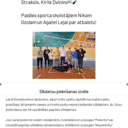
Straksis, Kirils Dvinins
Paldies sporta skolotājiem Nikam
Ozolam un Agatei Lejai par atbalstu!
Sīkdatņu piekrišanas izvēle
Lai šī tīmekļvietne darbotos, kā arī mēs spētu izpildīt normatīvo aktu
prasības, tā izmanto savas un trešo pušu nepieciešamās sīkdatnes. Ar Jūsu
piekrišanu var tik uzstādītas papildu sīkdatnes.
Jūs varat piekrist visām sīkdatnēm, noklikšķinot uz pogas “Piekrītu” vai
Kontakti
noraidīt papildu sīkdatņu izmantošanu, klikšķinot uz pogas “Nepiekrītu”.