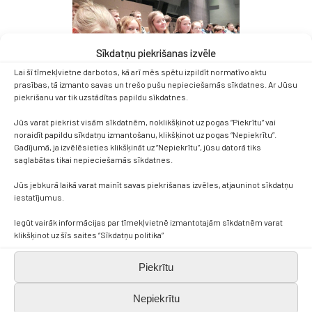
Sīkdatņu piekrišanas izvēle
Lai šī tīmekļvietne darbotos, kā arī mēs spētu izpildīt normatīvo aktu
prasības, tā izmanto savas un trešo pušu nepieciešamās sīkdatnes. Ar Jūsu
piekrišanu var tik uzstādītas papildu sīkdatnes.
Jūs varat piekrist visām sīkdatnēm, noklikšķinot uz pogas “Piekrītu” vai
noraidīt papildu sīkdatņu izmantošanu, klikšķinot uz pogas “Nepiekrītu”.
Gadījumā, ja izvēlēsieties klikšķināt uz “Nepiekrītu”, jūsu datorā tiks
saglabātas tikai nepieciešamās sīkdatnes.
Jūs jebkurā laikā varat mainīt savas piekrišanas izvēles, atjauninot sīkdatņu
iestatījumus.
Iegūt vairāk informācijas par tīmekļvietnē izmantotajām sīkdatnēm varat
klikšķinot uz šīs saites “Sīkdatņu politika”
Piekrītu
Nepiekrītu