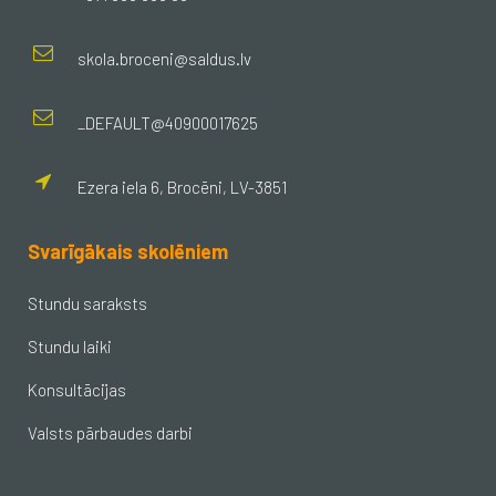
skola.broceni@saldus.lv
_DEFAULT@40900017625
Ezera iela 6, Brocēni, LV-3851
Svarīgākais skolēniem
Stundu saraksts
Stundu laiki
Konsultācijas
Valsts pārbaudes darbi