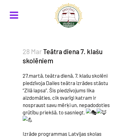
28 Mar
Teātra diena 7. klašu
skolēniem
27.martā, teātra dienā, 7. klašu skolēni
piedzīvoja Dailes teātra izrādes stāstu
“Zilā lapsa”. Šis piedzīvojums lika
aizdomāties, cik svarīgi katram ir
nospraust savu mērķi un, nepadodoties
grūtību priekšā, to sasniegt.
Izrāde programmas Latvijas skolas