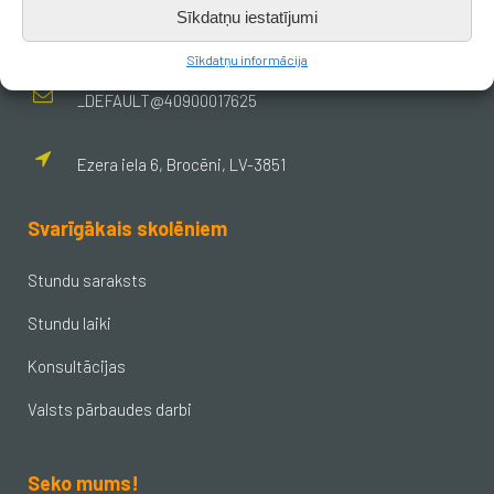
Sīkdatņu iestatījumi
skola.broceni@saldus.lv
Sīkdatņu informācija
_DEFAULT@40900017625
Ezera iela 6, Brocēni, LV-3851
Svarīgākais skolēniem
Stundu saraksts
Stundu laiki
Konsultācijas
Valsts pārbaudes darbi
Seko mums!