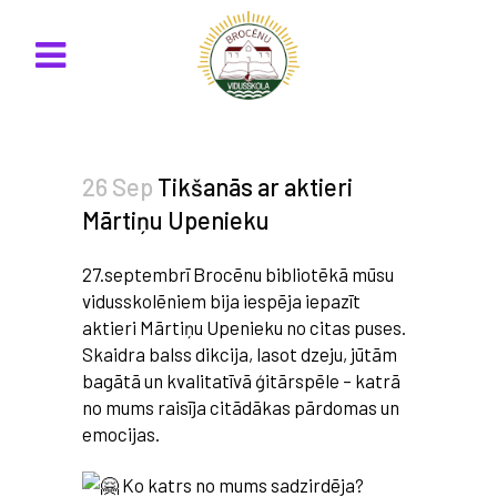
26 Sep
Tikšanās ar aktieri
Mārtiņu Upenieku
27.septembrī Brocēnu bibliotēkā mūsu
vidusskolēniem bija iespēja iepazīt
aktieri Mārtiņu Upenieku no citas puses.
Skaidra balss dikcija, lasot dzeju, jūtām
bagātā un kvalitatīvā ģitārspēle – katrā
no mums raisīja citādākas pārdomas un
emocijas.
Ko katrs no mums sadzirdēja?