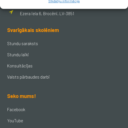
Sīkdatņu informācija
Ezera iela 6, Brocēni, LV-3851
Svarīgākais skolēniem
Stundu saraksts
Stundu laiki
Konsultācijas
Valsts pārbaudes darbi
Seko mums!
Facebook
YouTube