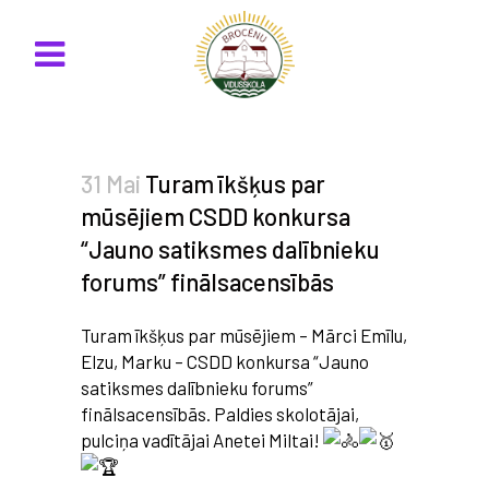
31 Mai
Turam īkšķus par
mūsējiem CSDD konkursa
“Jauno satiksmes dalībnieku
forums” finālsacensībās
Turam īkšķus par mūsējiem – Mārci Emīlu,
Elzu, Marku – CSDD konkursa “Jauno
satiksmes dalībnieku forums”
finālsacensībās. Paldies skolotājai,
pulciņa vadītājai Anetei Miltai!