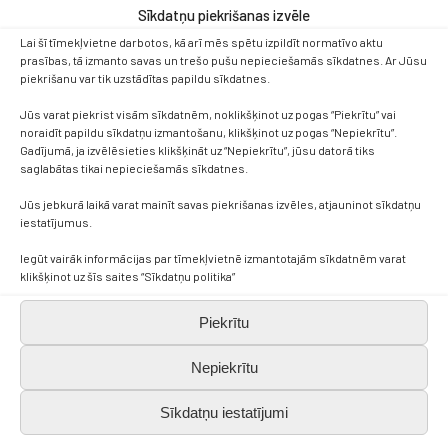
Sīkdatņu piekrišanas izvēle
Lai šī tīmekļvietne darbotos, kā arī mēs spētu izpildīt normatīvo aktu
prasības, tā izmanto savas un trešo pušu nepieciešamās sīkdatnes. Ar Jūsu
piekrišanu var tik uzstādītas papildu sīkdatnes.
Jūs varat piekrist visām sīkdatnēm, noklikšķinot uz pogas “Piekrītu” vai
noraidīt papildu sīkdatņu izmantošanu, klikšķinot uz pogas “Nepiekrītu”.
Gadījumā, ja izvēlēsieties klikšķināt uz “Nepiekrītu”, jūsu datorā tiks
saglabātas tikai nepieciešamās sīkdatnes.
Jūs jebkurā laikā varat mainīt savas piekrišanas izvēles, atjauninot sīkdatņu
iestatījumus.
Iegūt vairāk informācijas par tīmekļvietnē izmantotajām sīkdatnēm varat
Kontakti
klikšķinot uz šīs saites “Sīkdatņu politika”
+371 638 656 05
Piekrītu
Nepiekrītu
skola.broceni@saldus.lv
Sīkdatņu iestatījumi
_DEFAULT@40900017625