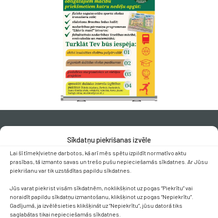
Sīkdatņu piekrišanas izvēle
Lai šī tīmekļvietne darbotos, kā arī mēs spētu izpildīt normatīvo aktu
prasības, tā izmanto savas un trešo pušu nepieciešamās sīkdatnes. Ar Jūsu
piekrišanu var tik uzstādītas papildu sīkdatnes.
Kontakti
Jūs varat piekrist visām sīkdatnēm, noklikšķinot uz pogas “Piekrītu” vai
noraidīt papildu sīkdatņu izmantošanu, klikšķinot uz pogas “Nepiekrītu”.
+371 638 656 05
Gadījumā, ja izvēlēsieties klikšķināt uz “Nepiekrītu”, jūsu datorā tiks
saglabātas tikai nepieciešamās sīkdatnes.