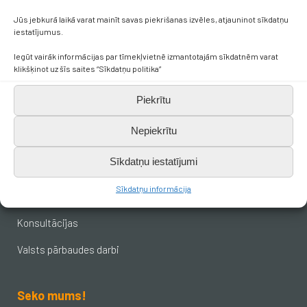
skola.broceni@saldus.lv
Jūs jebkurā laikā varat mainīt savas piekrišanas izvēles, atjauninot sīkdatņu
iestatījumus.
Iegūt vairāk informācijas par tīmekļvietnē izmantotajām sīkdatnēm varat
_DEFAULT@40900017625
klikšķinot uz šīs saites “Sīkdatņu politika”
Ezera iela 6, Brocēni, LV-3851
Piekrītu
Nepiekrītu
Svarīgākais skolēniem
Sīkdatņu iestatījumi
Stundu saraksts
Sīkdatņu informācija
Stundu laiki
Konsultācijas
Valsts pārbaudes darbi
Seko mums!