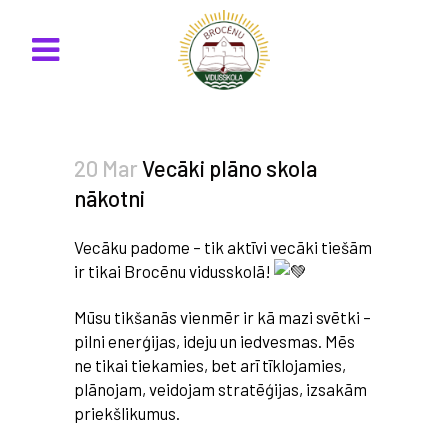
20 Mar
Vecāki plāno skola
nākotni
Vecāku padome – tik aktīvi vecāki tiešām
ir tikai Brocēnu vidusskolā!
Mūsu tikšanās vienmēr ir kā mazi svētki –
pilni enerģijas, ideju un iedvesmas. Mēs
ne tikai tiekamies, bet arī tīklojamies,
plānojam, veidojam stratēģijas, izsakām
priekšlikumus.