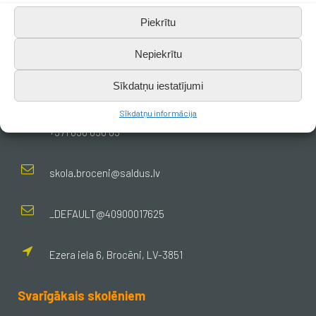
Piekrītu
Nepiekrītu
Sīkdatņu iestatījumi
Kontakti
Sīkdatņu informācija
+371 638 656 05
skola.broceni@saldus.lv
_DEFAULT@40900017625
Ezera iela 6, Brocēni, LV-3851
Svarīgākais skolēniem