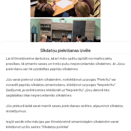
Sīkdatņu piekrišanas izvēle
Lai šī tīmekļvietne darbotos, kā arī mēs spētu izpildīt normatīvo aktu
prasības, tā izmanto savas un trešo pušu nepieciešamās sīkdatnes. Ar Jūsu
piekrišanu var tik uzstādītas papildu sīkdatnes.
Jūs varat piekrist visām sīkdatnēm, noklikšķinot uz pogas “Piekrītu” vai
noraidīt papildu sīkdatņu izmantošanu, klikšķinot uz pogas “Nepiekrītu”.
Gadījumā, ja izvēlēsieties klikšķināt uz “Nepiekrītu”, jūsu datorā tiks
saglabātas tikai nepieciešamās sīkdatnes.
Jūs jebkurā laikā varat mainīt savas piekrišanas izvēles, atjauninot sīkdatņu
iestatījumus.
Iegūt vairāk informācijas par tīmekļvietnē izmantotajām sīkdatnēm varat
klikšķinot uz šīs saites “Sīkdatņu politika”