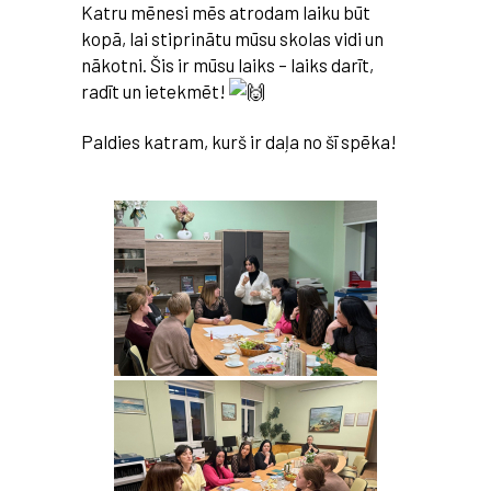
Katru mēnesi mēs atrodam laiku būt
kopā, lai stiprinātu mūsu skolas vidi un
nākotni. Šis ir mūsu laiks – laiks darīt,
radīt un ietekmēt!
Paldies katram, kurš ir daļa no šī spēka!