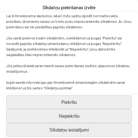
Sīkdatņu piekrišanas izvēle
Lai šī tīmekļvietne darbotos, kā arī mēs spētu izpildīt normatīvo aktu
prasības, tā izmanto savas un trešo pušu nepieciešamās sīkdatnes. Ar Jūsu
piekrišanu var tik uzstādītas papildu sīkdatnes.
Jūs varat piekrist visām sīkdatnēm, noklikšķinot uz pogas “Piekrītu” vai
noraidīt papildu sīkdatņu izmantošanu, klikšķinot uz pogas “Nepiekrītu”.
Gadījumā, ja izvēlēsieties klikšķināt uz “Nepiekrītu”, jūsu datorā tiks
saglabātas tikai nepieciešamās sīkdatnes.
Jūs jebkurā laikā varat mainīt savas piekrišanas izvēles, atjauninot sīkdatņu
iestatījumus.
Iegūt vairāk informācijas par tīmekļvietnē izmantotajām sīkdatnēm varat
klikšķinot uz šīs saites “Sīkdatņu politika”
Piekrītu
Nepiekrītu
Sīkdatņu iestatījumi