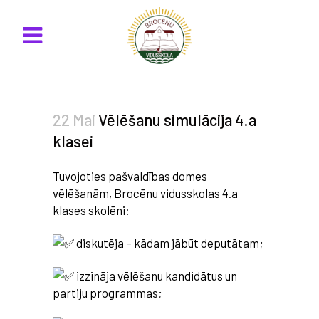
22 Mai
Vēlēšanu simulācija 4.a
klasei
Tuvojoties pašvaldības domes
vēlēšanām, Brocēnu vidusskolas 4.a
klases skolēni:
diskutēja – kādam jābūt deputātam;
izzināja vēlēšanu kandidātus un
partiju programmas;