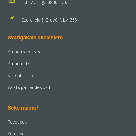
_DEFAULT@40900017625
Ezera iela 6, Brocēni, LV-3851
Svarīgākais skolēniem
Stundu saraksts
Stundu laiki
Konsultācijas
Valsts pārbaudes darbi
Seko mums!
Facebook
YouTube