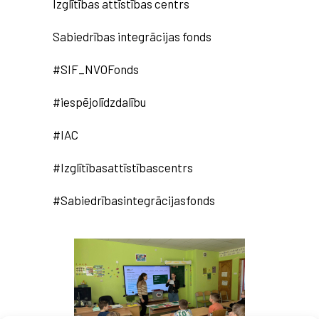
Izglītības attīstības centrs
Sabiedrības integrācijas fonds
#SIF_NVOFonds
#iespējolīdzdalību
#IAC
#Izglītībasattīstībascentrs
#Sabiedrībasintegrācijasfonds