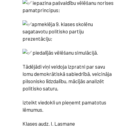
iepazina pašvaldību vēlēšanu norises
pamatprincipus;
apmeklēja 9. klases skolēnu
sagatavotu politisko partiju
prezentāciju;
piedalījās vēlēšanu simulācijā.
Tādējādi viņi veidoja izpratni par savu
lomu demokrātiskā sabiedrībā, veicināja
pilsonisko līdzdalību, mācījās analizēt
politisko saturu,
izteikt viedokli un pieņemt pamatotus
lēmumus.
Klases audz. I. Lasmane