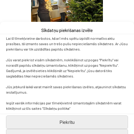
Sīkdatņu piekrišanas izvēle
Lai šī tīmekļvietne darbotos, kā arī mēs spētu izpildīt normatīvo aktu
prasības, tā izmanto savas un trešo pušu nepieciešamās sīkdatnes. Ar Jūsu
piekrišanu var tik uzstādītas papildu sīkdatnes.
Jūs varat piekrist visām sīkdatnēm, noklikšķinot uz pogas “Piekrītu” vai
noraidīt papildu sīkdatņu izmantošanu, klikšķinot uz pogas “Nepiekrītu”.
Gadījumā, ja izvēlēsieties klikšķināt uz “Nepiekrītu”, jūsu datorā tiks
saglabātas tikai nepieciešamās sīkdatnes.
Jūs jebkurā laikā varat mainīt savas piekrišanas izvēles, atjauninot sīkdatņu
iestatījumus.
Iegūt vairāk informācijas par tīmekļvietnē izmantotajām sīkdatnēm varat
klikšķinot uz šīs saites “Sīkdatņu politika”
Piekrītu
Kontakti