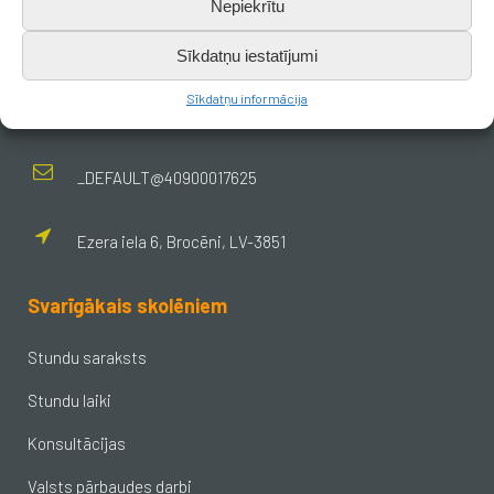
Nepiekrītu
+371 638 656 05
Sīkdatņu iestatījumi
Sīkdatņu informācija
skola.broceni@saldus.lv
_DEFAULT@40900017625
Ezera iela 6, Brocēni, LV-3851
Svarīgākais skolēniem
Stundu saraksts
Stundu laiki
Konsultācijas
Valsts pārbaudes darbi