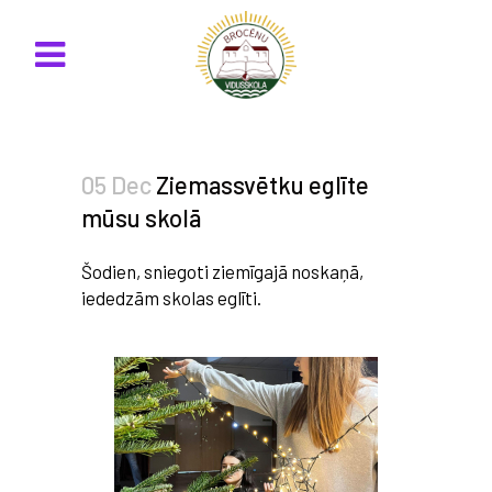
05 Dec
Ziemassvētku eglīte
mūsu skolā
Šodien, sniegoti ziemīgajā noskaņā,
iededzām skolas eglīti.