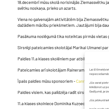
18.decembrī mūsu skolā norisinājās Ziemassvētku jamp
svētku noskaņa, prieks un azarts.
Viena no galvenajām aktivitātēm bija Ziemassvētku t
dažādiem mācību priekšmetiem. Jautājumi bija daudz
Pasākuma noslēgumā tika noteiktas pirmās vietas gan
Sirsnīgi pateicamies skolotājai Marikai Ulmanei pa
Paldies 11.a klases skolēniem par atbildīgu un aktī
Pateicamies arī skolotājam Raineram Pavāram par 
Lai šī tīmekļvi
nepieciešamās 
Īpašs paldies mūsu sponsoriem –
Cannelle Bakery
– 
Jūs varat piekr
klikšķinot uz p
Gadījumā, ja iz
Paldies visiem, kas palīdzēja radīt sirsnīgu un svētk
Jūs jebkurā lai
11.a klases skolniece Dominika Kuzņecova
Iegūt vairāk in