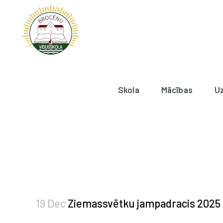
Skola
Mācības
U
19 Dec
Ziemassvētku jampadracis 2025