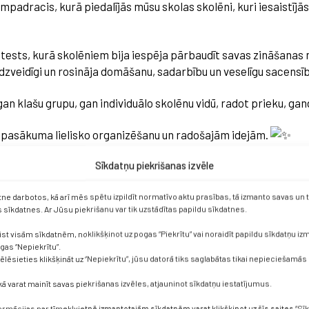
adracis, kurā piedalījās mūsu skolas skolēni, kuri iesaistījās
ests, kurā skolēniem bija iespēja pārbaudīt savas zināšanas n
veidīgi un rosināja domāšanu, sadarbību un veselīgu sacensīb
 klašu grupu, gan individuālo skolēnu vidū, radot prieku, gan
r pasākuma lielisko organizēšanu un radošajām idejām.
Sīkdatņu piekrišanas izvēle
vu Ziemassvētku jampadrača vadīšanu.
atbalstu pasākuma norisē.
etne darbotos, kā arī mēs spētu izpildīt normatīvo aktu prasības, tā izmanto savas un
sīkdatnes. Ar Jūsu piekrišanu var tik uzstādītas papildu sīkdatnes.
par brīnišķīgajiem un gardajiem cienastiem, kas sagādāja pri
ist visām sīkdatnēm, noklikšķinot uz pogas “Piekrītu” vai noraidīt papildu sīkdatņu i
ogas “Nepiekrītu”.
vēlēsieties klikšķināt uz “Nepiekrītu”, jūsu datorā tiks saglabātas tikai nepieciešamās
u pilnu noskaņu mūsu skolā!
kā varat mainīt savas piekrišanas izvēles, atjauninot sīkdatņu iestatījumus.
formācijas par tīmekļvietnē izmantotajām sīkdatnēm varat klikšķinot uz šīs saites “Sīk