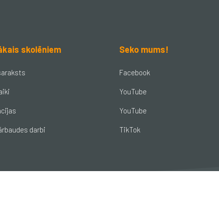
ākais skolēniem
Seko mums!
saraksts
Facebook
aiki
YouTube
cijas
YouTube
ārbaudes darbi
TikTok
© Brocēnu vidusskola