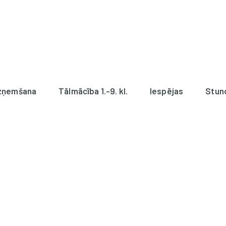
zņemšana
Tālmācība 1.-9. kl.
Iespējas
Stun