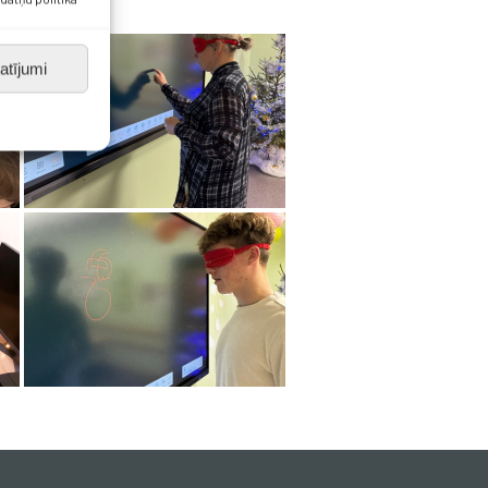
atījumi