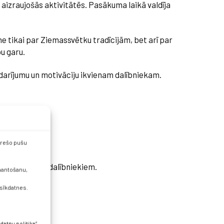
 aizraujošās aktivitātēs. Pasākuma laikā valdīja
e tikai par Ziemassvētku tradīcijām, bet arī par
u garu.
darījumu un motivāciju ikvienam dalībniekam.
 trešo pušu
eku pasākuma dalībniekiem.
zmantošanu,
 sīkdatnes.
datņu politika”