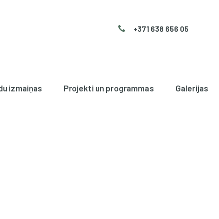
+371 638 656 05
du izmaiņas
Projekti un programmas
Galerijas