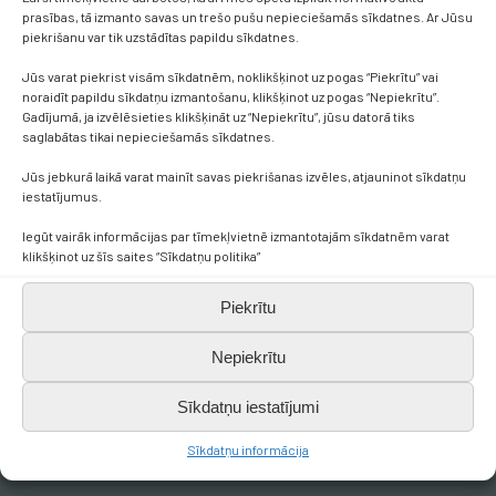
prasības, tā izmanto savas un trešo pušu nepieciešamās sīkdatnes. Ar Jūsu
piekrišanu var tik uzstādītas papildu sīkdatnes.
Jūs varat piekrist visām sīkdatnēm, noklikšķinot uz pogas “Piekrītu” vai
noraidīt papildu sīkdatņu izmantošanu, klikšķinot uz pogas “Nepiekrītu”.
Gadījumā, ja izvēlēsieties klikšķināt uz “Nepiekrītu”, jūsu datorā tiks
saglabātas tikai nepieciešamās sīkdatnes.
Jūs jebkurā laikā varat mainīt savas piekrišanas izvēles, atjauninot sīkdatņu
Kontakti
iestatījumus.
Iegūt vairāk informācijas par tīmekļvietnē izmantotajām sīkdatnēm varat
+371 638 656 05
klikšķinot uz šīs saites “Sīkdatņu politika”
Piekrītu
skola.broceni@saldus.lv
Nepiekrītu
_DEFAULT@40900017625
Sīkdatņu iestatījumi
Ezera iela 6, Brocēni, LV-3851
Sīkdatņu informācija