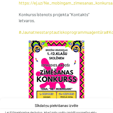
https://ej.uz/Ne_mobingam_zimesanas_konkursa
Konkurss īstenots projekta “Kontakts”
ietvaros.
#Jaunatnesstarptautiskoprogrammuaģentūra
#Ko
Sīkdatņu piekrišanas izvēle
Lai šī tīmekļvietne darbotos, kā arī mēs spētu izpildīt normatīvo aktu