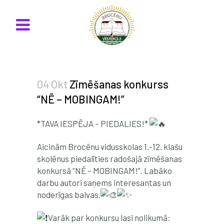
04 Okt
Zīmēšanas konkurss
“NĒ – MOBINGAM!”
*TAVA IESPĒJA – PIEDALIES!*
Aicinām Brocēnu vidusskolas 1.-12. klašu
skolēnus piedalīties radošajā zīmēšanas
konkursā “NĒ – MOBINGAM!”. Labāko
darbu autori saņems interesantas un
noderīgas balvas.
Varāk par konkursu lasi nolikumā: