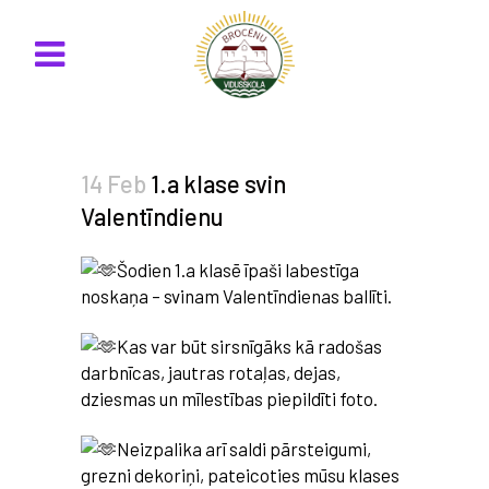
14 Feb
1.a klase svin
Valentīndienu
Šodien 1.a klasē īpaši labestīga
noskaņa – svinam Valentīndienas ballīti.
Kas var būt sirsnīgāks kā radošas
darbnīcas, jautras rotaļas, dejas,
dziesmas un mīlestības piepildīti foto.
Neizpalika arī saldi pārsteigumi,
grezni dekoriņi, pateicoties mūsu klases