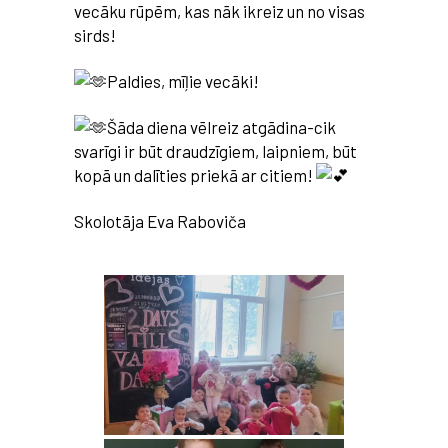
vecāku rūpēm, kas nāk ikreiz un no visas
sirds!
Paldies, mīļie vecāki!
Šāda diena vēlreiz atgādina-cik
svarīgi ir būt draudzīgiem, laipniem, būt
kopā un dalīties priekā ar citiem!
Skolotāja Eva Raboviča