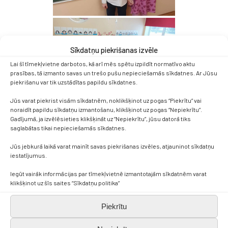
Sīkdatņu piekrišanas izvēle
Lai šī tīmekļvietne darbotos, kā arī mēs spētu izpildīt normatīvo aktu
prasības, tā izmanto savas un trešo pušu nepieciešamās sīkdatnes. Ar Jūsu
piekrišanu var tik uzstādītas papildu sīkdatnes.
Jūs varat piekrist visām sīkdatnēm, noklikšķinot uz pogas “Piekrītu” vai
noraidīt papildu sīkdatņu izmantošanu, klikšķinot uz pogas “Nepiekrītu”.
Gadījumā, ja izvēlēsieties klikšķināt uz “Nepiekrītu”, jūsu datorā tiks
saglabātas tikai nepieciešamās sīkdatnes.
Jūs jebkurā laikā varat mainīt savas piekrišanas izvēles, atjauninot sīkdatņu
iestatījumus.
Iegūt vairāk informācijas par tīmekļvietnē izmantotajām sīkdatnēm varat
klikšķinot uz šīs saites “Sīkdatņu politika”
Piekrītu