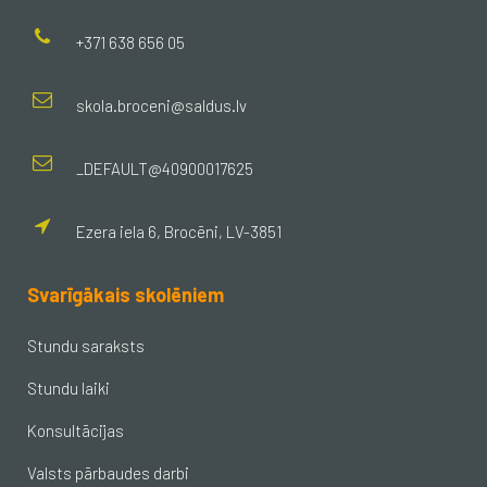
+371 638 656 05
skola.broceni@saldus.lv
_DEFAULT@40900017625
Ezera iela 6, Brocēni, LV-3851
Svarīgākais skolēniem
Stundu saraksts
Stundu laiki
Konsultācijas
Valsts pārbaudes darbi