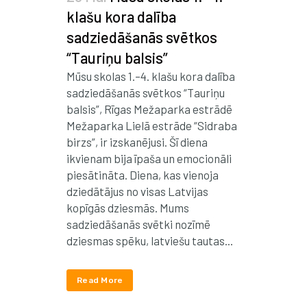
klašu kora dalība
sadziedāšanās svētkos
“Tauriņu balsis”
Mūsu skolas 1.–4. klašu kora dalība
sadziedāšanās svētkos “Tauriņu
balsis”, Rīgas Mežaparka estrādē
Mežaparka Lielā estrāde “Sidraba
birzs”, ir izskanējusi. Šī diena
ikvienam bija īpaša un emocionāli
piesātināta. Diena, kas vienoja
dziedātājus no visas Latvijas
kopīgās dziesmās. Mums
sadziedāšanās svētki nozīmē
dziesmas spēku, latviešu tautas...
Read More