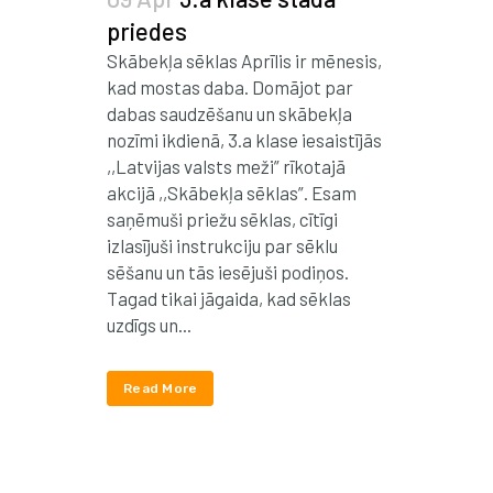
priedes
Skābekļa sēklas Aprīlis ir mēnesis,
kad mostas daba. Domājot par
dabas saudzēšanu un skābekļa
nozīmi ikdienā, 3.a klase iesaistījās
,,Latvijas valsts meži” rīkotajā
akcijā ,,Skābekļa sēklas”. Esam
saņēmuši priežu sēklas, cītīgi
izlasījuši instrukciju par sēklu
sēšanu un tās iesējuši podiņos.
Tagad tikai jāgaida, kad sēklas
uzdīgs un...
Read More