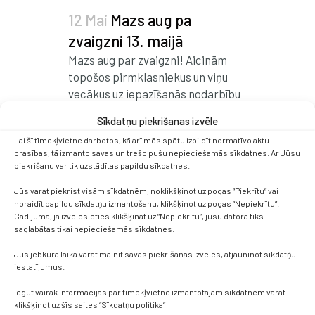
12 Mai
Mazs aug pa
zvaigzni 13. maijā
Mazs aug par zvaigzni! Aicinām
topošos pirmklasniekus un viņu
vecākus uz iepazīšanās nodarbību
mūsu skolā! 13. maijs plkst. 18.00
Sīkdatņu piekrišanas izvēle
Programma: skolas direktores
Lai šī tīmekļvietne darbotos, kā arī mēs spētu izpildīt normatīvo aktu
Agnese Grāvere-Prenclava uzruna
prasības, tā izmanto savas un trešo pušu nepieciešamās sīkdatnes. Ar Jūsu
mācību pārzine informēs par
piekrišanu var tik uzstādītas papildu sīkdatnes.
mācību procesa organizāciju,
Jūs varat piekrist visām sīkdatnēm, noklikšķinot uz pogas “Piekrītu” vai
dienas kārtību un pagarinātās
noraidīt papildu sīkdatņu izmantošanu, klikšķinot uz pogas “Nepiekrītu”.
grupas iespējām iespēja uzzināt,
Gadījumā, ja izvēlēsieties klikšķināt uz “Nepiekrītu”, jūsu datorā tiks
kā skolā strādā atbalsta komanda
saglabātas tikai nepieciešamās sīkdatnes.
un kā tā palīdz...
Jūs jebkurā laikā varat mainīt savas piekrišanas izvēles, atjauninot sīkdatņu
iestatījumus.
Read More
Iegūt vairāk informācijas par tīmekļvietnē izmantotajām sīkdatnēm varat
klikšķinot uz šīs saites “Sīkdatņu politika”