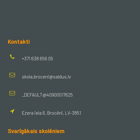
Kontakti
+371 638 656 05
skola.broceni@saldus.lv
_DEFAULT@40900017625
Ezera iela 6, Brocēni, LV-3851
Svarīgākais skolēniem