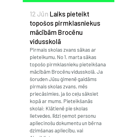
12 Jūn
Laiks pieteikt
topošos pirmklasniekus
mācībām Brocēnu
vidusskolā
Pirmais skolas zvans sākas ar
pieteikumu. No 1. marta sākas
topošo pirmklasnieku pieteikšana
mācībām Brocēnu vidusskolā. Ja
šoruden Jūsu ģimenē gaidāms
pirmais skolas zvans, mēs
priecāsimies, ja šo ceļu sāksiet
kopā ar mums. Pieteikšanās
skolai: Klātienē pie skolas
lietvedes, līdzi ņemot personu
apliecinošu dokumentu un bērna
dzimšanas apliecību, vai