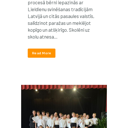
procesā bērni iepazinās ar
Lieldienu svinēšanas tradīcijām
Latvijā un citās pasaules valstīs,
salīdzinot paražas un meklējot
kopīgo un atšķirīgo. Skolēni uz
skolu atnesa...
Read More