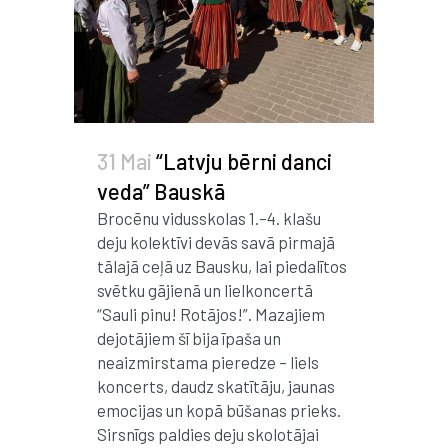
31 Mai
“Latvju bērni danci
veda” Bauskā
Brocēnu vidusskolas 1.–4. klašu
deju kolektīvi devās savā pirmajā
tālajā ceļā uz Bausku, lai piedalītos
svētku gājienā un lielkoncertā
“Sauli pinu! Rotājos!”. Mazajiem
dejotājiem šī bija īpaša un
neaizmirstama pieredze – liels
koncerts, daudz skatītāju, jaunas
emocijas un kopā būšanas prieks.
Sirsnīgs paldies deju skolotājai