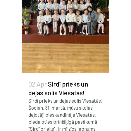
02 Apr
Sirdī prieks un
dejas solis Viesatās!
Sirdī prieks un dejas solis Viesatās!
Šodien, 31. martā, mūsu skolas
dejotāji pieskandināja Viesatas,
piedaloties brīnišķīgā pasākumā
"Sirdī prieks". Ir milzīgs lepnums