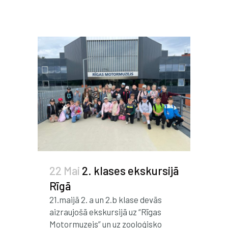
22 Mai
2. klases ekskursijā
Rīgā
21.maijā 2. a un 2.b klase devās
aizraujošā ekskursijā uz “Rīgas
Motormuzejs” un uz zooloģisko