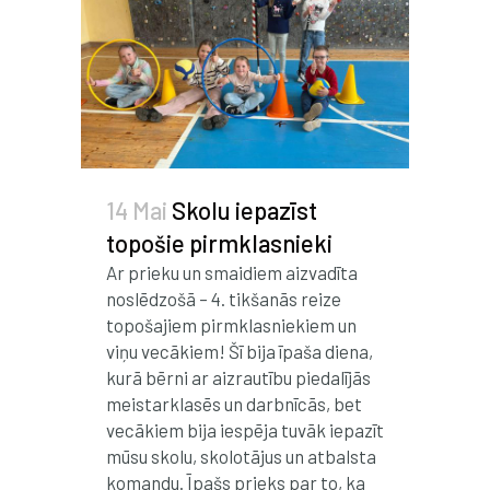
14 Mai
Skolu iepazīst
topošie pirmklasnieki
Ar prieku un smaidiem aizvadīta
noslēdzošā – 4. tikšanās reize
topošajiem pirmklasniekiem un
viņu vecākiem! Šī bija īpaša diena,
kurā bērni ar aizrautību piedalījās
meistarklasēs un darbnīcās, bet
vecākiem bija iespēja tuvāk iepazīt
mūsu skolu, skolotājus un atbalsta
komandu. Īpašs prieks par to, ka