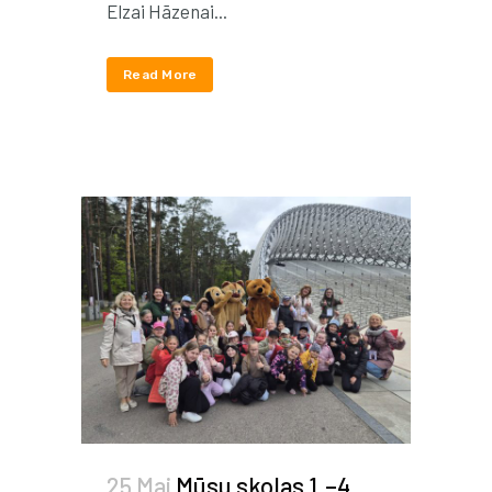
Elzai Hāzenai...
Read More
25 Mai
Mūsu skolas 1.–4.