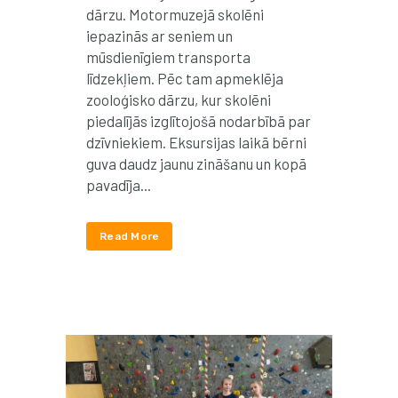
dārzu. Motormuzejā skolēni
iepazinās ar seniem un
mūsdienīgiem transporta
līdzekļiem. Pēc tam apmeklēja
zooloģisko dārzu, kur skolēni
piedalījās izglītojošā nodarbībā par
dzīvniekiem. Eksursijas laikā bērni
guva daudz jaunu zināšanu un kopā
pavadīja...
Read More