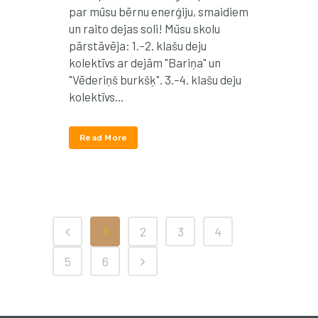
par mūsu bērnu enerģiju, smaidiem
un raito dejas soli! Mūsu skolu
pārstāvēja: 1.–2. klašu deju
kolektīvs ar dejām "Bariņa" un
"Vēderiņš burkšķ". 3.–4. klašu deju
kolektīvs...
Read More
1
2
3
4
5
6