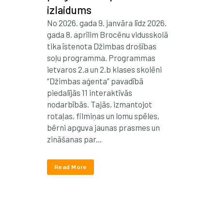
izlaidums
No 2026. gada 9. janvāra līdz 2026.
gada 8. aprīlim Brocēnu vidusskolā
tika īstenota Džimbas drošības
soļu programma. Programmas
ietvaros 2.a un 2.b klases skolēni
“Džimbas aģenta” pavadībā
piedalījās 11 interaktīvās
nodarbībās. Tajās, izmantojot
rotaļas, filmiņas un lomu spēles,
bērni apguva jaunas prasmes un
zināšanas par...
Read More